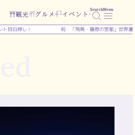
Search
Menu
観光
グルメ
イベント
押し！
祝・「飛鳥・藤原の宮都」世界遺産登録！◇
ed