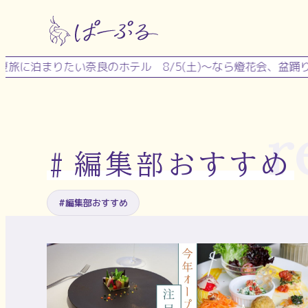
内
容
を
まりたい奈良のホテル
8/5(土)～なら燈花会、盆踊り、流し
ス
キ
ッ
r
プ
編集部おすすめ
#
#編集部おすすめ