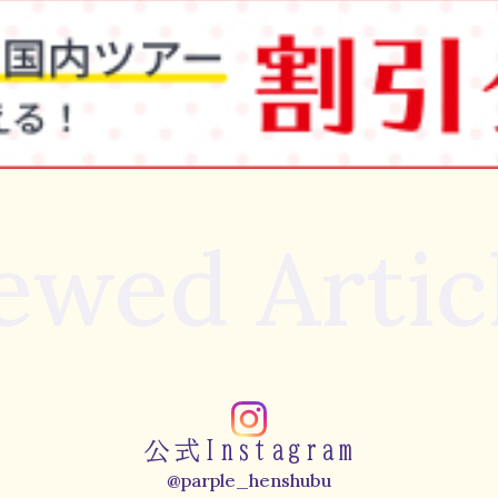
ewed Artic
公式Instagram
@parple_henshubu