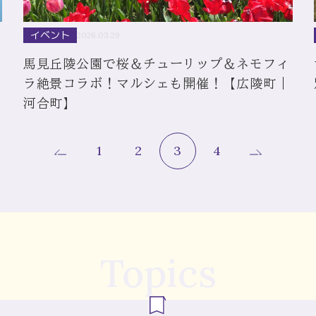
イベント
2026.03.29
馬見丘陵公園で桜＆チューリップ＆ネモフィ
ン
ラ絶景コラボ！マルシェも開催！【広陵町｜
河合町】
1
2
3
4
Topics