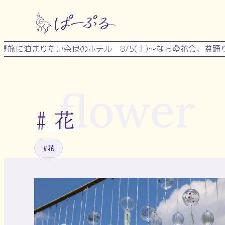
内
容
を
まりたい奈良のホテル
8/5(土)～なら燈花会、盆踊り、流し
ス
キ
ッ
flower
プ
花
#
#花