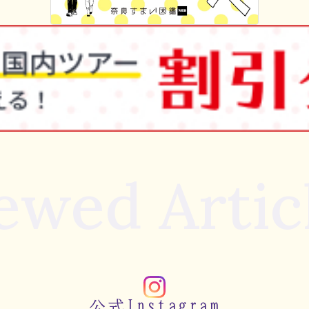
ewed Artic
公式Instagram