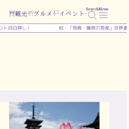
Search
Menu
観光
グルメ
イベント
押し！
祝・「飛鳥・藤原の宮都」世界遺産登録！