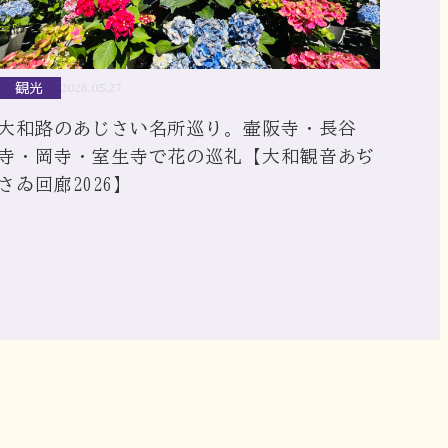
観光
2026.05.27
大和路のあじさい名所巡り。壷阪寺・長谷
寺・岡寺・室生寺で花の巡礼【大和観音あぢ
さゐ回廊2026】