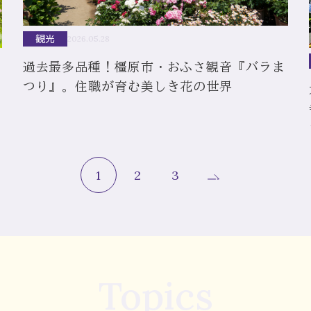
観光
2026.05.28
過去最多品種！橿原市・おふさ観音『バラま
つり』。住職が育む美しき花の世界
1
2
3
Topics