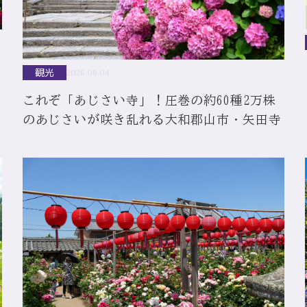
観光
2026.06.04
これぞ「あじさい寺」！圧巻の約60種2万株
のあじさいが咲き乱れる大和郡山市・矢田寺