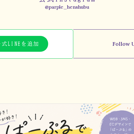
@parple_henshubu
Follow 
公式LINEを追加