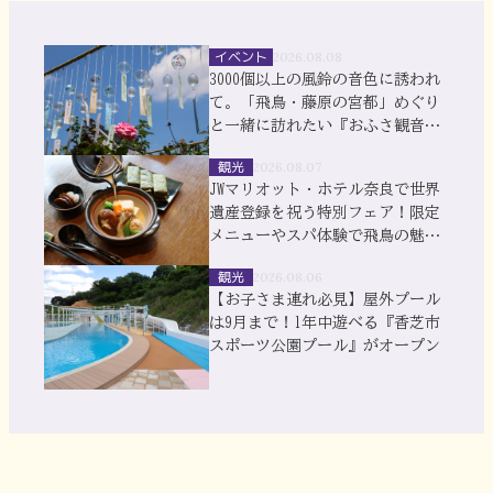
イベント
2026.08.08
3000個以上の風鈴の音色に誘われ
て。「飛鳥・藤原の宮都」めぐり
と一緒に訪れたい『おふさ観音』
風鈴まつり
観光
2026.08.07
JWマリオット・ホテル奈良で世界
遺産登録を祝う特別フェア！限定
メニューやスパ体験で飛鳥の魅力
を満喫
観光
2026.08.06
【お子さま連れ必見】屋外プール
は9月まで！1年中遊べる『香芝市
スポーツ公園プール』がオープン