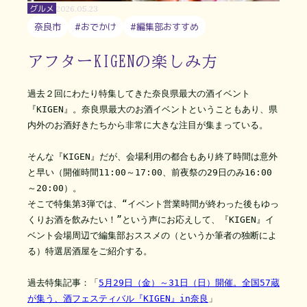
グルメ
2026.05.23
奈良市
#おでかけ
#編集部おすすめ
アフターKIGENの楽しみ方
過去２回にわたり特集してきた奈良県最大の酒イベント
『KIGEN』。奈良県最大のお酒イベントということもあり、県
内外のお酒好きたちから非常に大きな注目が集まっている。
そんな『KIGEN』だが、会場利用の都合もあり終了時間は意外
と早い（開催時間11:00～17:00、前夜祭の29日のみ16:00
～20:00）。
そこで特集第3弾では、“イベント営業時間が終わった後もゆっ
くりお酒を飲みたい！”という声にお応えして、『KIGEN』イ
ベント会場周辺で編集部おススメの（というか筆者の独断によ
る）特選居酒屋をご紹介する。
過去特集記事：「
5月29日（金）～31日（日）開催。全国57蔵
が集う、酒フェスティバル『KIGEN』in奈良
」