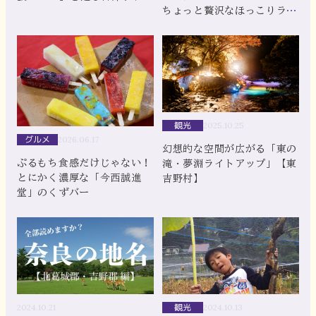
ちょっと贅沢なほっこりラン
イブ
チ
観光
2025.10.25
グルメ
2026.06.17
幻想的な空間が広がる「東の
ぷるもち食感だけじゃない！
滝・夢淵ライトアップ」【東
とにかく濃厚な「今西誠進
吉野村】
堂」のくずバー
観光
2024.10.21
2024.10.13