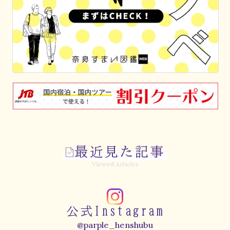
最近見た記事
Viewed Articles
公式Instagram
@parple_henshubu