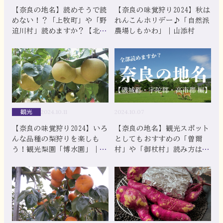
【奈良の地名】読めそうで読
【奈良の味覚狩り2024】秋は
めない！？「上牧町」や「野
れんこんホリデー♪「自然派
迫川村」読めますか？【北葛
農場しもかわ」｜山添村
城郡・吉野郡編】
観光
2024.10.11
2024.10.07
【奈良の味覚狩り2024】いろ
【奈良の地名】観光スポット
んな品種の梨狩りを楽しも
としてもおすすめの「曽爾
う！観光梨園「博水園」｜大
村」や「御杖村」読み方は？
淀町
【磯城郡・宇陀郡・高市郡
編】