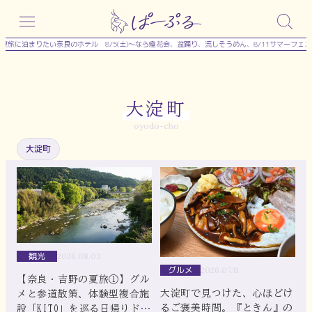
内
容
旅に泊まりたい奈良のホテル
8/5(土)～なら燈花会、盆踊り、流しそうめん、8/11サマーフェス
を
ス
キ
大淀町
ッ
oyodo-cho
プ
大淀町
観光
2026.08.03
グルメ
2026.07.11
【奈良・吉野の夏旅①】グル
大淀町で見つけた、心ほどけ
メと参道散策、体験型複合施
るご褒美時間。『ときん』の
設「KITO」を巡る日帰りドラ