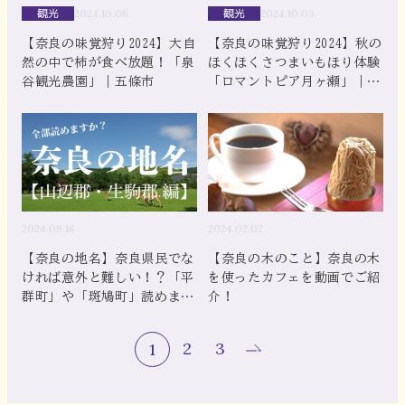
観光
観光
2024.10.06
2024.10.03
【奈良の味覚狩り2024】大自
【奈良の味覚狩り2024】秋の
然の中で柿が食べ放題！「泉
ほくほくさつまいもほり体験
谷観光農園」｜五條市
「ロマントピア月ヶ瀬」｜奈
良市
2024.09.16
2024.02.02
【奈良の地名】奈良県民でな
【奈良の木のこと】奈良の木
ければ意外と難しい！？「平
を使ったカフェを動画でご紹
群町」や「斑鳩町」読めます
介！
か？【山辺郡・生駒郡編】
2
3
1