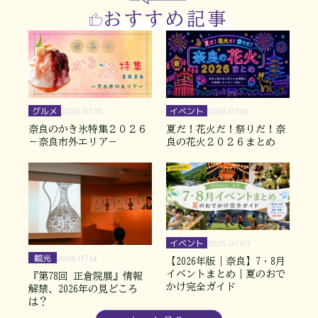
おすすめ記事
グルメ
イベント
2026.07.25
2026.07.19
奈良のかき氷特集２０２６
夏だ！花火だ！祭りだ！奈
－奈良市外エリア－
良の花火２０２６まとめ
イベント
2026.07.03
観光
2026.07.14
【2026年版｜奈良】7・8月
イベントまとめ｜夏のおで
『第78回 正倉院展』情報
かけ完全ガイド
解禁、2026年の見どころ
は？