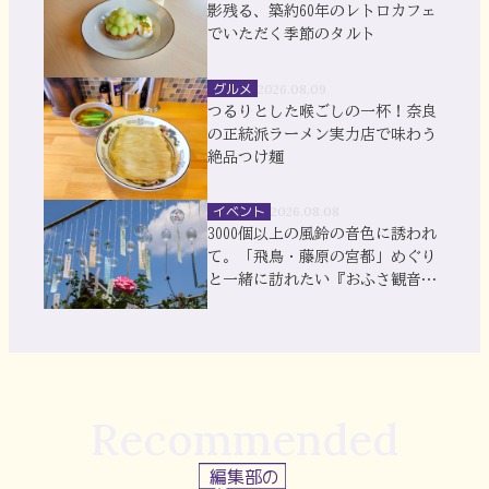
影残る、築約60年のレトロカフェ
でいただく季節のタルト
グルメ
2026.08.09
つるりとした喉ごしの一杯！奈良
の正統派ラーメン実力店で味わう
絶品つけ麺
イベント
2026.08.08
3000個以上の風鈴の音色に誘われ
て。「飛鳥・藤原の宮都」めぐり
と一緒に訪れたい『おふさ観音』
風鈴まつり
Recommended
編集部の