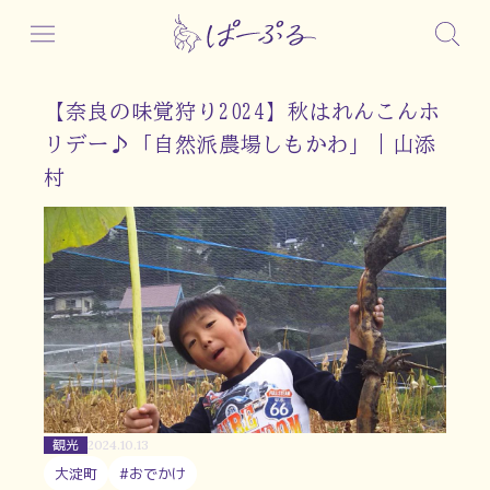
【奈良の味覚狩り2024】秋はれんこんホ
リデー♪「自然派農場しもかわ」｜山添
村
観光
2024.10.13
大淀町
#おでかけ