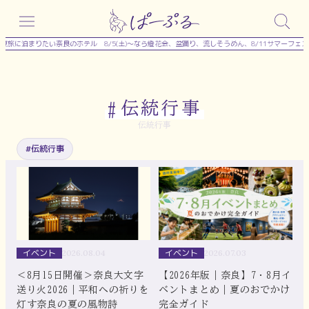
内
容
夏旅に泊まりたい奈良のホテル
8/5(土)～なら燈花会、盆踊り、流しそうめん、8/11サマーフェ
を
ス
キ
伝統行事
#
ッ
伝統行事
プ
#伝統行事
イベント
イベント
2026.07.03
2026.08.04
【2026年版｜奈良】7・8月イ
＜8月15日開催＞奈良大文字
ベントまとめ｜夏のおでかけ
送り火2026｜平和への祈りを
完全ガイド
灯す奈良の夏の風物詩