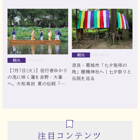
観光
2026.06.25
観光
2026.06.27
奈良・葛城市「七夕発祥の
【7月7日(火)】役行者ゆかり
地」棚機神社へ｜七夕祭りと
の池に咲く蓮を吉野・大峯
伝説を巡る
へ。大和高田 夏の伝統「奥
田の蓮取り行事」
注目コンテンツ