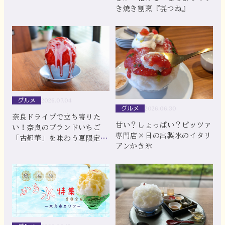
き焼き割烹『㐂つね』
グルメ
2026.07.04
グルメ
2026.06.30
奈良ドライブで立ち寄りた
甘い？しょっぱい？ピッツァ
い！奈良のブランドいちご
専門店×日の出製氷のイタリ
「古都華」を味わう夏限定か
アンかき氷
き氷