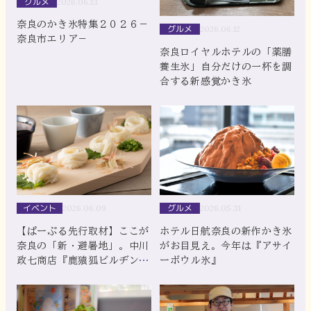
グルメ
2026.06.13
奈良のかき氷特集２０２６－
グルメ
2026.06.12
奈良市エリア－
奈良ロイヤルホテルの「薬膳
養生氷」自分だけの一杯を調
合する新感覚かき氷
イベント
グルメ
2026.06.09
2026.05.31
【ぱーぷる先行取材】ここが
ホテル日航奈良の新作かき氷
奈良の「新・避暑地」。中川
がお目見え。今年は『アサイ
政七商店『鹿猿狐ビルヂン
ーボウル氷』
グ』5周年イベント・涼づく
しの夏 が6月12日より開催