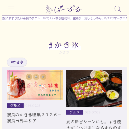
内
容
旅に泊まりたい奈良のホテル
8/5(土)～なら燈花会、盆踊り、流しそうめん、8/11サマーフェス
を
ス
キ
かき氷
#
ッ
かき氷
プ
#かき氷
グルメ
2026.07.25
グルメ
2026.07.09
奈良のかき氷特集２０２６－
奈良市外エリア－
夏の帰省シーンにも。すき焼
きが“化ける”ならまちのす