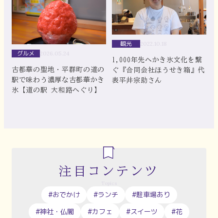
観光
2022.10.18
グルメ
2026.05.24
1,000年先へかき氷文化を繋
古都華の聖地・平群町の道の
ぐ『合同会社ほうせき箱』代
駅で味わう濃厚な古都華かき
表平井宗助さん
氷【道の駅 大和路へぐり】
注目コンテンツ
Topics
#おでかけ
#ランチ
#駐車場あり
#神社・仏閣
#カフェ
#スイーツ
#花