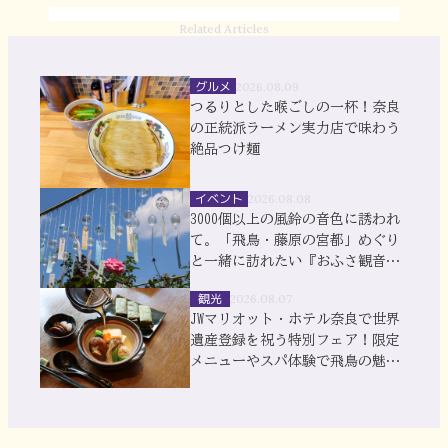
Related Articles
グルメ
2026.08.09
つるりとした喉ごしの一杯！奈良
の正統派ラーメン実力店で味わう
絶品つけ麺
イベント
2026.08.08
3000個以上の風鈴の音色に誘われ
て。「飛鳥・藤原の宮都」めぐり
と一緒に訪れたい『おふさ観音』
風鈴まつり
観光
2026.08.07
JWマリオット・ホテル奈良で世界
遺産登録を祝う特別フェア！限定
メニューやスパ体験で飛鳥の魅力
を満喫