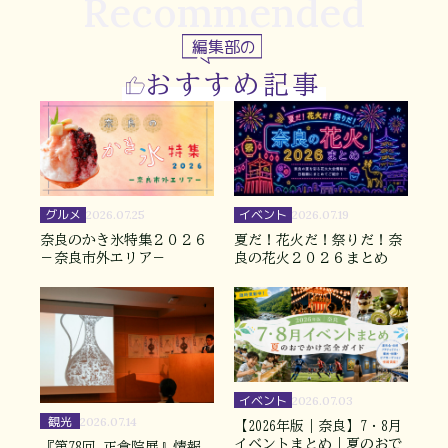
Recommended
編集部の
おすすめ記事
グルメ
イベント
2026.07.25
2026.07.19
奈良のかき氷特集２０２６
夏だ！花火だ！祭りだ！奈
－奈良市外エリア－
良の花火２０２６まとめ
イベント
2026.07.03
観光
2026.07.14
【2026年版｜奈良】7・8月
イベントまとめ｜夏のおで
『第78回 正倉院展』情報