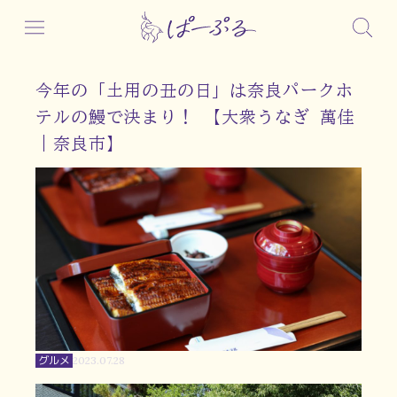
今年の「土用の丑の日」は奈良パークホ
テルの鰻で決まり！ 【大衆うなぎ 萬佳
｜奈良市】
グルメ
2023.07.28