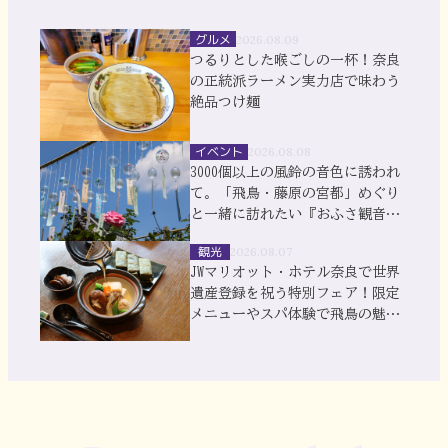
グルメ
2026.08.09
つるりとした喉ごしの一杯！奈良
の正統派ラーメン実力店で味わう
絶品つけ麺
イベント
2026.08.08
3000個以上の風鈴の音色に誘われ
て。「飛鳥・藤原の宮都」めぐり
と一緒に訪れたい『おふさ観音』
風鈴まつり
観光
2026.08.07
JWマリオット・ホテル奈良で世界
遺産登録を祝う特別フェア！限定
メニューやスパ体験で飛鳥の魅力
を満喫