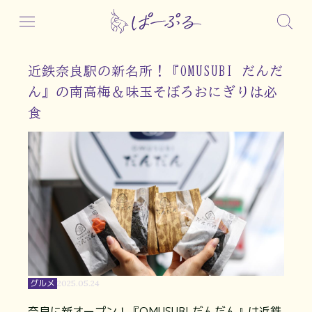
近鉄奈良駅の新名所！『OMUSUBI だんだ
ん』の南高梅＆味玉そぼろおにぎりは必
食
グルメ
2025.05.24
奈良に新オープン！『OMUSUBI だんだん』は近鉄