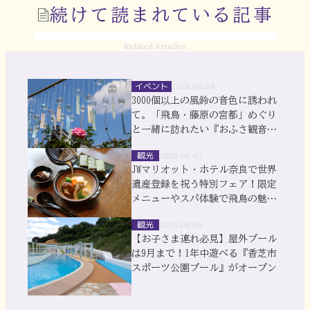
続けて読まれている記事
Related Articles
イベント
2026.08.08
3000個以上の風鈴の音色に誘われ
て。「飛鳥・藤原の宮都」めぐり
と一緒に訪れたい『おふさ観音』
風鈴まつり
観光
2026.08.07
JWマリオット・ホテル奈良で世界
遺産登録を祝う特別フェア！限定
メニューやスパ体験で飛鳥の魅力
を満喫
観光
2026.08.06
【お子さま連れ必見】屋外プール
は9月まで！1年中遊べる『香芝市
スポーツ公園プール』がオープン