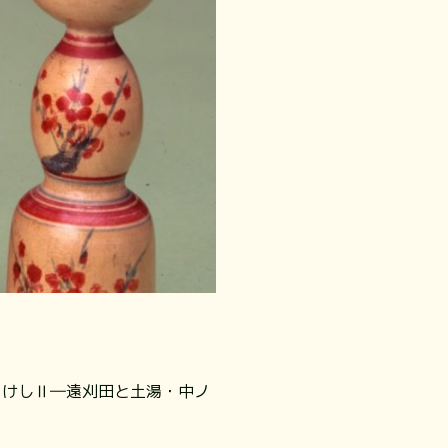
こけしⅡ―遠刈田と土湯・中ノ