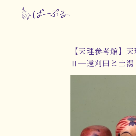
【天理参考館】天
Ⅱ―遠刈田と土湯