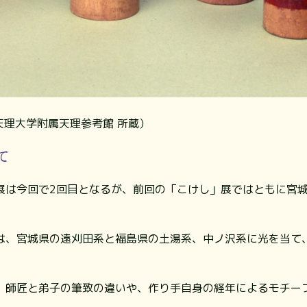
（天理大学附属天理参考館 所蔵）
て
展は今回で2回目となるが、前回の「こけし」展ではともに宮
は、宮城県の遠刈田系と福島県の土湯系、中ノ沢系に光を当て
、師匠と弟子の筆致の違いや、作り手自身の経年によるモチー