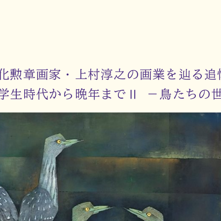
化勲章画家・上村淳之の画業を辿る追
学生時代から晩年までⅡ －鳥たちの