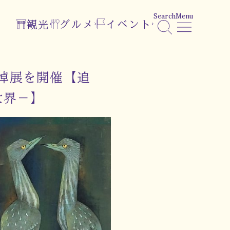
Search
Menu
観光
グルメ
イベント
悼展を開催【追
世界－】