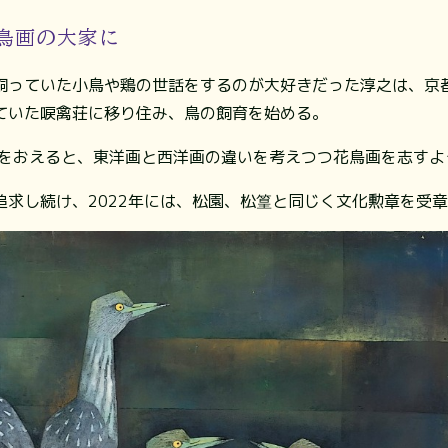
鳥画の大家に
飼っていた小鳥や鶏の世話をするのが大好きだった淳之は、京
ていた唳禽荘に移り住み、鳥の飼育を始める。
作をおえると、東洋画と西洋画の違いを考えつつ花鳥画を志すよ
追求し続け、2022年には、松園、松篁と同じく文化勲章を受