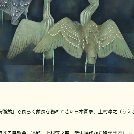
術館』で長らく館長を務めてきた日本画家、上村淳之（うえむら
する展覧会「追悼 上村淳之展 学生時代から晩年までⅡ －鳥