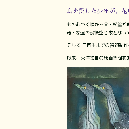
鳥を愛した少年が、花
もの心つく頃から父・松篁が
母・松園の没後空き家となっ
そして 三回生までの課題制
以来、東洋独自の絵画空間を