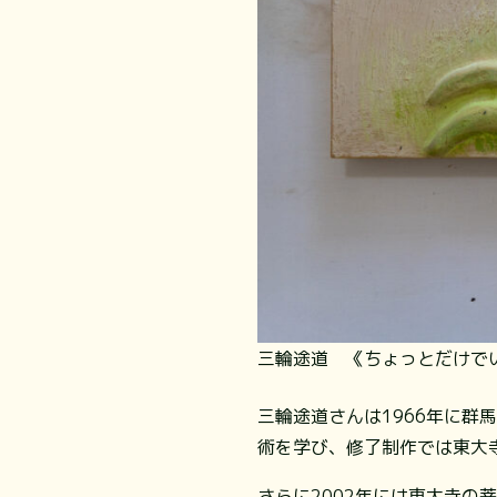
三輪途道 《ちょっとだけでい
三輪途道さんは1966年に
術を学び、修了制作では東大
さらに2002年には東大寺