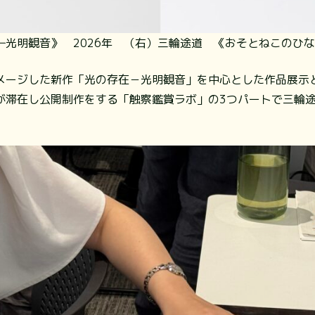
光明観音》 2026年 （右）三輪途道 《おそとねこのひなた
メージした新作「光の存在－光明観音」を中心とした作品展示
が滞在し公開制作をする「触察鑑賞ラボ」の3つパートで三輪