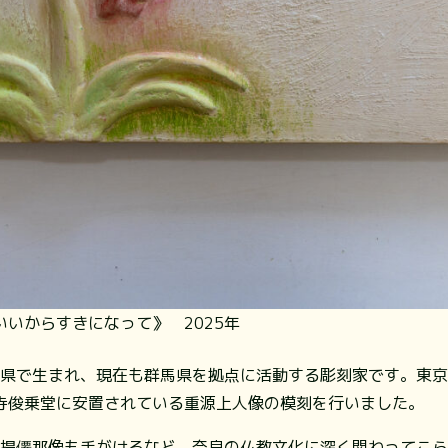
いからすきになって》 2025年
群馬県で生まれ、現在も群馬県を拠点に活動する彫刻家です。東
寺俊乗堂に安置されている重源上人像の模刻を行いました。
の菩提僊那像も手がけるなど、奈良の仏教文化に深く関わってこ