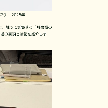
》 2025年
と、触って鑑賞する「触察板の
途道の表現と活動を紹介しま