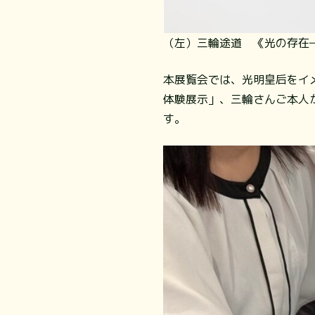
（左）三輪途道 《光の存在―
本展覧会では、光明皇后をイ
体験展示」、三輪さんご本人
す。