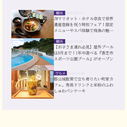
観光
2026.08.07
JWマリオット・ホテル奈良で世界
遺産登録を祝う特別フェア！限定
メニューやスパ体験で飛鳥の魅力
を満喫
観光
2026.08.06
【お子さま連れ必見】屋外プール
は9月まで！1年中遊べる『香芝市
スポーツ公園プール』がオープン
グルメ
2026.08.05
郡山城散策で立ち寄りたい町家カ
フェ。秀長ドリンクと米粉のふわ
しゅわパンケーキ