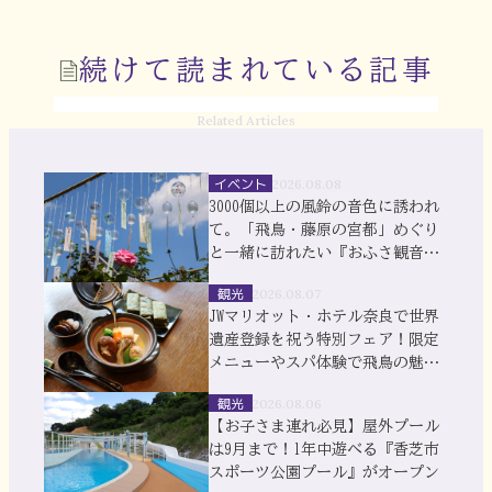
続けて読まれている記事
Related Articles
イベント
2026.08.08
3000個以上の風鈴の音色に誘われ
て。「飛鳥・藤原の宮都」めぐり
と一緒に訪れたい『おふさ観音』
風鈴まつり
観光
2026.08.07
JWマリオット・ホテル奈良で世界
遺産登録を祝う特別フェア！限定
メニューやスパ体験で飛鳥の魅力
を満喫
観光
2026.08.06
【お子さま連れ必見】屋外プール
は9月まで！1年中遊べる『香芝市
スポーツ公園プール』がオープン