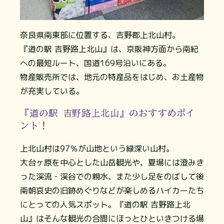
奈良県南東部に位置する、吉野郡上北山村。
『道の駅 吉野路上北山』は、京阪神方面から南紀
への最短ルート、国道169号沿いにある。
物産販売所では、地元の特産品をはじめ、お土産物
が充実している。
『道の駅 吉野路上北山』のおすすめポイ
ント！
上北山村は97％が山地という緑深い山村。
大台ヶ原を中心とした山岳観光や、夏場には澄みき
った渓流・渓谷での親水、また少し足をのばして後
南朝哀史の旧跡めぐりなどが楽しめるハイカーたち
にとっての人気スポット。『道の駅 吉野路上北
山』はそんな観光の合間にほっとひといきつける場