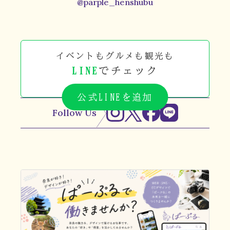
@parple_henshubu
イベントもグルメも観光も
LINE
でチェック
公式LINEを追加
Follow Us