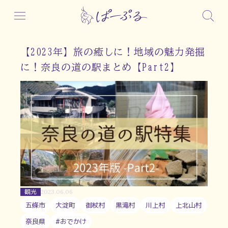
【2023年】旅の癒しに！地域の魅力発掘
に！奈良の道の駅まとめ【Part2】
観光
2023.06.06
五條市
大淀町
御杖村
黒滝村
川上村
上北山村
奈良県
#おでかけ