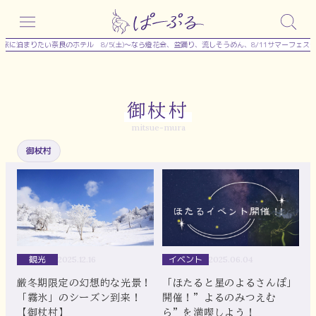
内
容
に泊まりたい奈良のホテル
8/5(土)～なら燈花会、盆踊り、流しそうめん、8/11サマーフェス
を
ス
キ
御杖村
ッ
mitsue-mura
プ
御杖村
観光
イベント
2025.12.16
2025.06.04
厳冬期限定の幻想的な光景！
「ほたると星のよるさんぽ」
「霧氷」のシーズン到来！
開催！”よるのみつえむ
【御杖村】
ら”を満喫しよう！