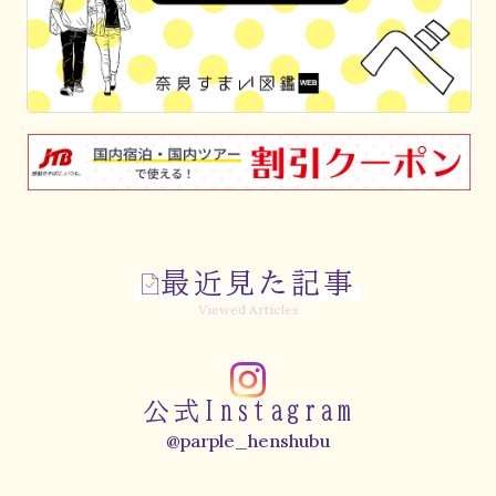
最近見た記事
Viewed Articles
公式Instagram
@parple_henshubu