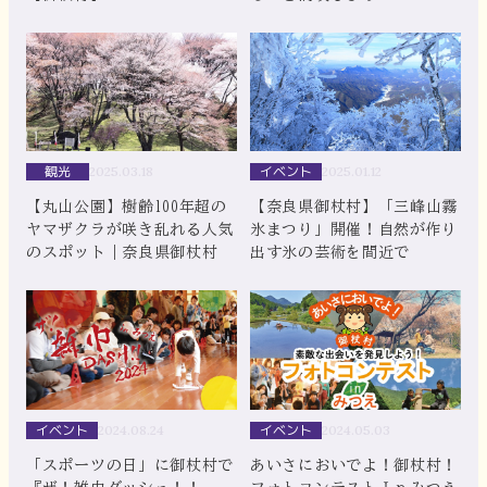
観光
イベント
2025.03.18
2025.01.12
【丸山公園】樹齢100年超の
【奈良県御杖村】「三峰山霧
ヤマザクラが咲き乱れる人気
氷まつり」開催！自然が作り
のスポット｜奈良県御杖村
出す氷の芸術を間近で
イベント
イベント
2024.08.24
2024.05.03
「スポーツの日」に御杖村で
あいさにおいでよ！御杖村！