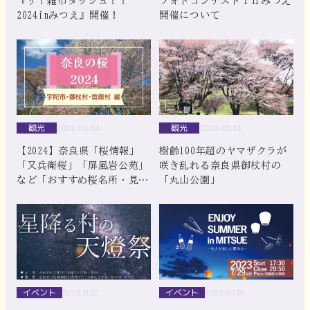
『ザ！雑巾ダッシュ！！
フォトコンテストＩｎみつえ
2024inみつえ』開催！
開催について
観光
観光
2024.04.04
2024.03.24
【2024】奈良県「桜情報」
樹齢100年超のヤマザクラが
「又兵衛桜」「屏風岩公苑」
咲き乱れる奈良県御杖村の
など「おすすめ桜名所・見ど
「丸山公園」
ころ」ガイド【宇陀市・御杖
村・曽爾村編】
イベント
イベント
2023.11.12
2023.07.10