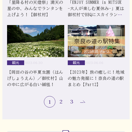
「星降る村の天燈祭」満天の
「ENJOY SUMMER in MITSUE
星の中、みんなでランタンを
-大人が楽しむ夏休み-」夏は
上げよう！【御杖村】
御杖村でBBQにスカイランタ
ンに手持ち花火だ！！
観光
観光
2023.06.30
2023.06.06
【岡田の谷の半夏生園（はん
【2023年】旅の癒しに！地域
げしょうえん）／御杖村】山
の魅力発掘に！奈良の道の駅
の中に広がる白い絨毯！
まとめ【Part2】
2
3
1