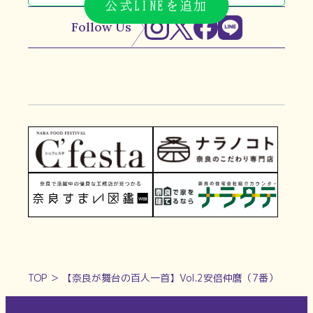
公式LINEを追加
Follow Us
TOP
＞
【奈良が舞台の百人一首】Vol.2安倍仲麿（7番）