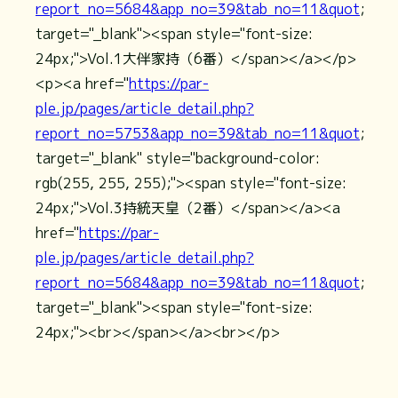
report_no=5684&app_no=39&tab_no=11&quot
;
target="_blank"><span style="font-size:
24px;">Vol.1大伴家持（6番）</span></a></p>
<p><a href="
https://par-
ple.jp/pages/article_detail.php?
report_no=5753&app_no=39&tab_no=11&quot
;
target="_blank" style="background-color:
rgb(255, 255, 255);"><span style="font-size:
24px;">Vol.3持統天皇（2番）</span></a><a
href="
https://par-
ple.jp/pages/article_detail.php?
report_no=5684&app_no=39&tab_no=11&quot
;
target="_blank"><span style="font-size:
24px;"><br></span></a><br></p>