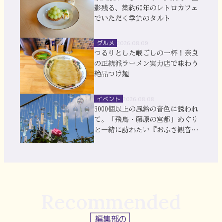
影残る、築約60年のレトロカフェ
でいただく季節のタルト
グルメ
2026.08.09
つるりとした喉ごしの一杯！奈良
の正統派ラーメン実力店で味わう
絶品つけ麺
イベント
2026.08.08
3000個以上の風鈴の音色に誘われ
て。「飛鳥・藤原の宮都」めぐり
と一緒に訪れたい『おふさ観音』
風鈴まつり
Recommended
編集部の