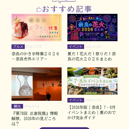
おすすめ記事
グルメ
イベント
2026.07.25
2026.07.19
奈良のかき氷特集２０２６
夏だ！花火だ！祭りだ！奈
－奈良市外エリア－
良の花火２０２６まとめ
イベント
2026.07.03
観光
2026.07.14
【2026年版｜奈良】7・8月
イベントまとめ｜夏のおで
『第78回 正倉院展』情報
かけ完全ガイド
解禁、2026年の見どころ
は？