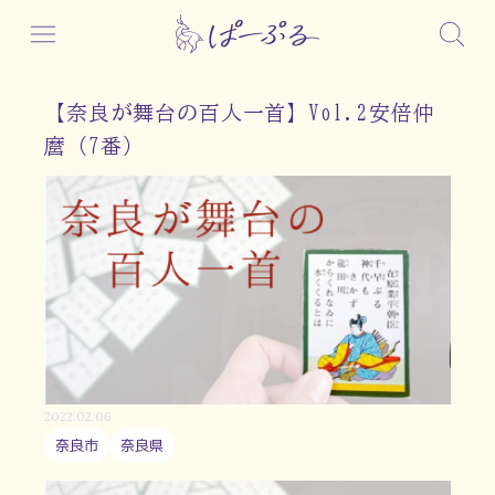
【奈良が舞台の百人一首】Vol.2安倍仲
麿（7番）
2022.02.06
奈良市
奈良県