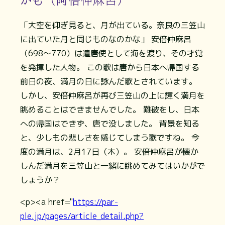
かも（阿倍仲麻呂）
「大空を仰ぎ見ると、月が出ている。奈良の三笠山
に出ていた月と同じものなのかな」 安倍仲麻呂
（698～770）は遣唐使として海を渡り、その才覚
を発揮した人物。 この歌は唐から日本へ帰国する
前日の夜、満月の日に詠んだ歌とされています。
しかし、安倍仲麻呂が再び三笠山の上に輝く満月を
眺めることはできませんでした。 難破をし、日本
への帰国はできず、唐で没しました。 背景を知る
と、少しもの悲しさを感じてしまう歌ですね。 今
度の満月は、2月17日（木）。 安倍仲麻呂が懐か
しんだ満月を三笠山と一緒に眺めてみてはいかがで
しょうか？
<p><a href="
https://par-
ple.jp/pages/article_detail.php?