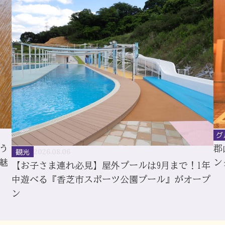
グ
う
郡
観光
2026.08.06
魅
ン
【お子さま連れ必見】屋外プールは9月まで！1年
中遊べる『香芝市スポーツ公園プール』がオープ
ン