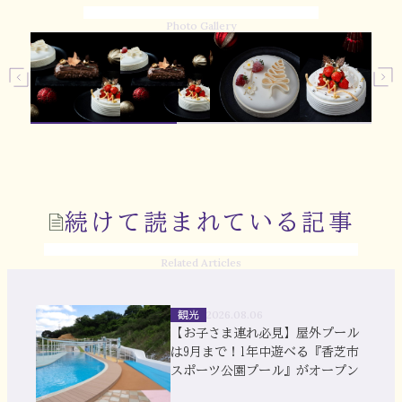
Photo Gallery
続けて読まれている記事
Related Articles
観光
2026.08.06
【お子さま連れ必見】屋外プール
は9月まで！1年中遊べる『香芝市
スポーツ公園プール』がオープン