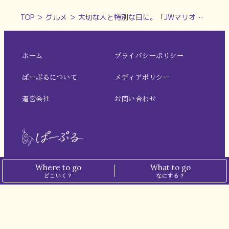
TOP
＞
グルメ
＞
大切な人と特別な日に。「JWマリオット・ホテル奈良」のラグジュアリーでエレガントなクリスマスケーキ【奈良市】
ホーム
プライバシーポリシー
ぱーぷるについて
メディアポリシー
運営会社
お問い合わせ
Where to go
What to go
※本サイトでは、一部の記事にアフィリエイト広告を掲載しています。
どこいく？
なにする？
※掲載価格は税込表記です。
最新情報は各店舗・施設にてご確認ください。
© N.I.PLANNING CO.,LTD. all rights reserved.