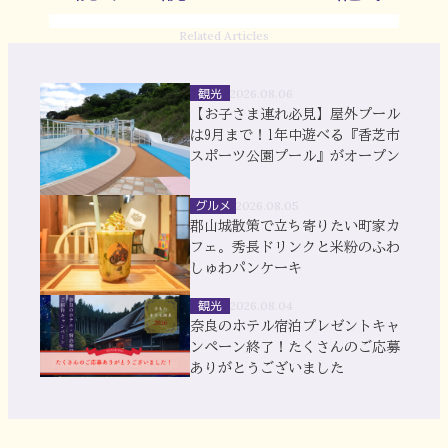
Related Articles
観光
2026.08.06
【お子さま連れ必見】屋外プール
は9月まで！1年中遊べる『香芝市
スポーツ公園プール』がオープン
グルメ
2026.08.05
郡山城散策で立ち寄りたい町家カ
フェ。秀長ドリンクと米粉のふわ
しゅわパンケーキ
観光
2026.08.04
奈良のホテル宿泊プレゼントキャ
ンペーン終了！たくさんのご応募
ありがとうございました