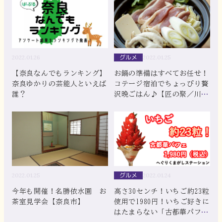
グルメ
2022.01.26
2022.01.25
【奈良なんでもランキング】
お鍋の準備はすべてお任せ！
奈良ゆかりの芸能人といえば
コテージ宿泊でちょっぴり贅
誰？
沢晩ごはん♪【匠の聚／川上
村】
グルメ
2022.01.25
2022.01.24
今年も開催！名勝依水園 お
高さ30センチ！いちご約23粒
茶室見学会【奈良市】
使用で1980円！いちご好きに
はたまらない「古都華パフ