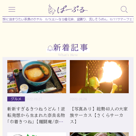
内
容
旅に泊まりたい奈良のホテル
8/5(土)～なら燈花会、盆踊り、流しそうめん、8/11サマーフェス
を
ス
キ
新着記事
ッ
What’s New
プ
グルメ
2022.01.27
2022.01.26
斬新すぎるきつねうどん！逆
【写真あり】総勢40人の大家
転発想から生まれた奈良名物
族サーカス【さくらサーカ
｢巾着きつね｣【麺闘庵/奈良
ス】
市】