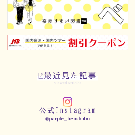
最近見た記事
Viewed Articles
公式Instagram
@parple_henshubu