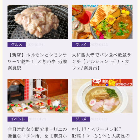
ェ」【へぐりくまがしステー
ション/平群町】
グルメ
グルメ
2022.01.24
2022.01.23
【新店】ホルモンとレモンサ
大和西大寺でパン食べ放題ラ
ワーで乾杯！|ときわ亭 近鉄
ンチ【アルション デリ・カ
奈良駅
フェ/奈良市】
イベント
グルメ
2022.01.23
2022.01.22
非日常的な空間で唯一無二の
vol.17：＜ラーメンHOT
優雅な「ヌン活」を【奈良ホ
NEWS！＞ 心も体も大満足の