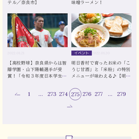
テル／奈良市】
味噌ラーメン！
イベント
2022.01.21
2022.01.20
【高校野球】奈良県からは智
明日香村で育ったお米の「こ
辯学園・山下陽輔選手が受
うじ甘酒」と「米粉」の特別
賞！「令和３年度日本学生野
メニューが味わえる♪【明日
球協会・奈良県高等学校野球
香村】
連盟優秀選手及び部員」
1
…
273
274
276
277
…
279
275