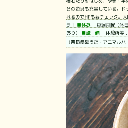
橋わたりをはじめ、やぎ・羊
どの遊具も充実している。ド
れるのでHPも要チェック。
ラ！
■休み
毎週月曜（休日
あり）
■設 備
休憩所等 
（奈良県営うだ・アニマル