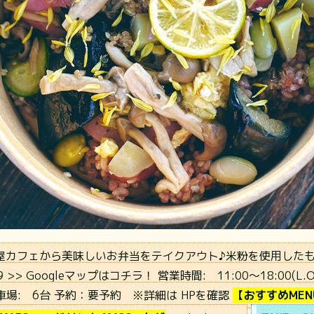
屋カフェから美味しいお弁当をテイクアウト♪米粉を使用した
9
>> Googleマップはコチラ！
営業時間:
11:00〜18:00(L.O
車場:
6台
予約：
要予約 ※詳細は HPを確認
【おすすめMENU