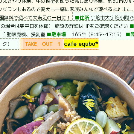
のえさやり体験、牛の模型を使った乳しぼり体験、約50ｍのす
ッグランもあるので愛犬も一緒に家族みんなで遊べるよ♪ また
入園無料で遊べて大満足の一日に！
■住所
宇陀市大宇陀小附75
の場合は翌平日を休館） 施設の詳細はHPをご確認ください
、自動販売機、授乳室
■駐車場
165台（8:45～17:15）
■
cafe equbo*
パーク）
TAKE OUT 1