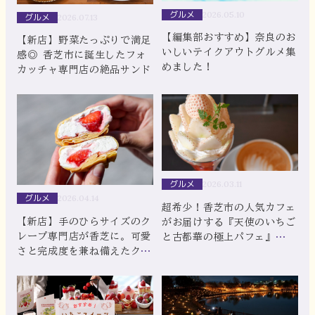
グルメ
2026.05.10
グルメ
2026.07.13
【編集部おすすめ】奈良のお
【新店】野菜たっぷりで満足
いしいテイクアウトグルメ集
感◎ 香芝市に誕生したフォ
めました！
カッチャ専門店の絶品サンド
グルメ
2026.03.11
グルメ
2026.04.14
超希少！香芝市の人気カフェ
【新店】手のひらサイズのク
がお届けする『天使のいちご
レープ専門店が香芝に。可愛
と古都華の極上パフェ』
さと完成度を兼ね備えたクレ
【Pilot Coffee Kitchen】
ープを