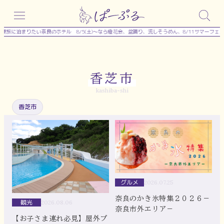
内
容
旅に泊まりたい奈良のホテル
8/5(土)～なら燈花会、盆踊り、流しそうめん、8/11サマーフェ
を
ス
キ
香芝市
ッ
kashiba-shi
プ
香芝市
グルメ
2026.07.25
奈良のかき氷特集２０２６－
観光
2026.08.06
奈良市外エリア－
【お子さま連れ必見】屋外プ