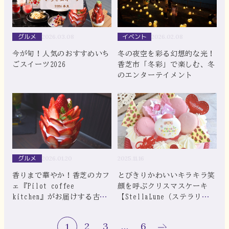
グルメ
イベント
2026.03.08
2026.02.08
今が旬！人気のおすすめいち
冬の夜空を彩る幻想的な光！
ごスイーツ2026
香芝市「冬彩」で楽しむ、冬
のエンターテイメント
グルメ
2026.01.20
2025.11.16
香りまで華やか！香芝のカフ
とびきりかわいいキラキラ笑
ェ『Pilot coffee
顔を呼ぶクリスマスケーキ
kitchen』がお届けする古都
【StellaLune（ステラリュ
華100％使用の期間限定いち
ヌ）｜香芝市】
ごパフェ
2
3
…
6
1