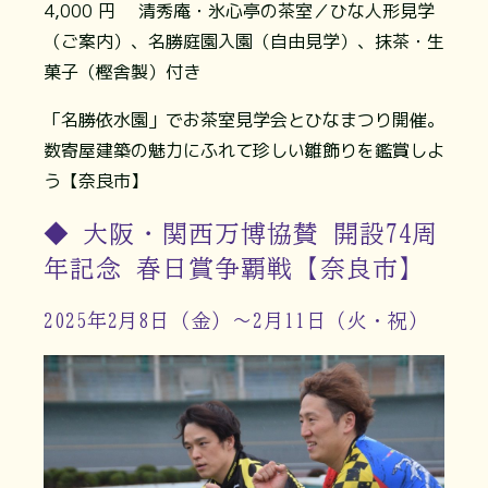
4,000 円 清秀庵・氷心亭の茶室／ひな人形見学
（ご案内）、名勝庭園入園（自由見学）、抹茶・生
菓子（樫舎製）付き
「名勝依水園」でお茶室見学会とひなまつり開催。
数寄屋建築の魅力にふれて珍しい雛飾りを鑑賞しよ
う【奈良市】
◆ 大阪・関西万博協賛 開設74周
年記念 春日賞争覇戦【奈良市】
2025年2月8日（金）～2月11日（火・祝）