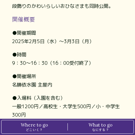
段飾りのかわいらしいおひなさまも同時公開。
開催概要
●開催期間
2025年2月5日（水）～3月3日（月）
●時間
9：30～16：30（16：00受付終了）
●開催場所
名勝依水園 主屋内
●入場料（入園を含む）
一般1200円／高校生・大学生500円／小・中学生
300円
Where to go
What to go
「名勝依水園」でお茶室見学会とひなまつり開催。
どこいく？
なにする？