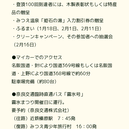
・登頂100回到達者には、木製表彰状もしくは特産
品の贈呈
・みつえ温泉「姫石の湯」入力割引券の贈呈
・ふるまい（1月18日、2月1日、2月11日）
・クリーンキャンペーン、その参加者への抽選会
（2月16日）
●マイカーでのアクセス
名阪国道・針ICより国道369号線もしくは名阪国
道・上野ICより国道368号線で約60分
駐車場完備（約80台）
●奈良交通臨時直通バス「霧氷号」
霧氷まつり開催日に運行。
要予約（奈良交通株式会社）
（往路）近鉄榛原駅 7：45発
（復路）みつえ青少年旅行村 16：00発