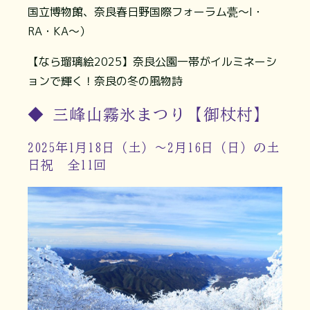
国立博物館、奈良春日野国際フォーラム甍～I・
RA・KA～）
【なら瑠璃絵2025】奈良公園一帯がイルミネーシ
ョンで輝く！奈良の冬の風物詩
◆ 三峰山霧氷まつり【御杖村】
2025年1月18日（土）～2月16日（日）の土
日祝 全11回