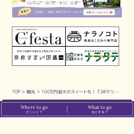
TOP
＞
観光
＞
100万円超えのスイートも！『JWマリオット・ホテル奈良』で贅沢な奈良旅を味わってみては？【奈良のホテル・旅館特集2024】
Where to go
What to go
どこいく？
なにする？
ホーム
プライバシーポリシー
ぱーぷるについて
メディアポリシー