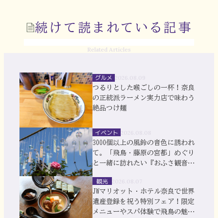
続けて読まれている記事
Related Articles
グルメ
2026.08.09
つるりとした喉ごしの一杯！奈良
の正統派ラーメン実力店で味わう
絶品つけ麺
イベント
2026.08.08
3000個以上の風鈴の音色に誘われ
て。「飛鳥・藤原の宮都」めぐり
と一緒に訪れたい『おふさ観音』
風鈴まつり
観光
2026.08.07
JWマリオット・ホテル奈良で世界
遺産登録を祝う特別フェア！限定
メニューやスパ体験で飛鳥の魅力