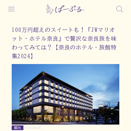
100万円超えのスイートも！『JWマリオ
ット・ホテル奈良』で贅沢な奈良旅を味
わってみては？【奈良のホテル・旅館特
集2024】
観光
2024.08.25