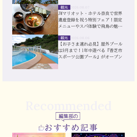
風鈴まつり
観光
2026.08.07
JWマリオット・ホテル奈良で世界
遺産登録を祝う特別フェア！限定
メニューやスパ体験で飛鳥の魅力
を満喫
観光
2026.08.06
【お子さま連れ必見】屋外プール
は9月まで！1年中遊べる『香芝市
スポーツ公園プール』がオープン
Recommended
編集部の
おすすめ記事