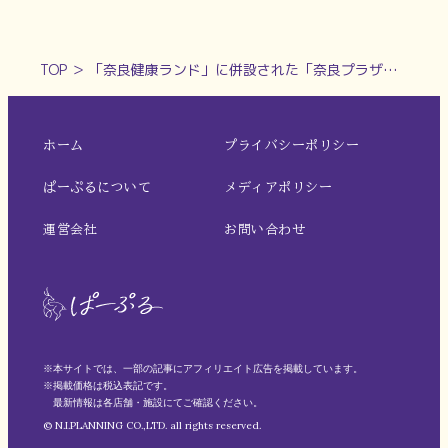
TOP
＞
「奈良健康ランド」に併設された「奈良プラザホテル」をご紹介【奈良のホテル・旅館特集2024】
ホーム
プライバシーポリシー
ぱーぷるについて
メディアポリシー
運営会社
お問い合わせ
※本サイトでは、一部の記事にアフィリエイト広告を掲載しています。
※掲載価格は税込表記です。
最新情報は各店舗・施設にてご確認ください。
© N.I.PLANNING CO.,LTD. all rights reserved.