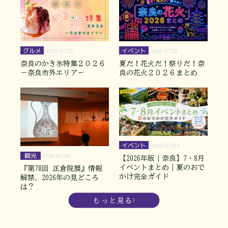
グルメ
イベント
2026.07.25
2026.07.19
奈良のかき氷特集２０２６
夏だ！花火だ！祭りだ！奈
－奈良市外エリア－
良の花火２０２６まとめ
イベント
2026.07.03
観光
2026.07.14
【2026年版｜奈良】7・8月
イベントまとめ｜夏のおで
『第78回 正倉院展』情報
かけ完全ガイド
解禁、2026年の見どころ
は？
もっと見る