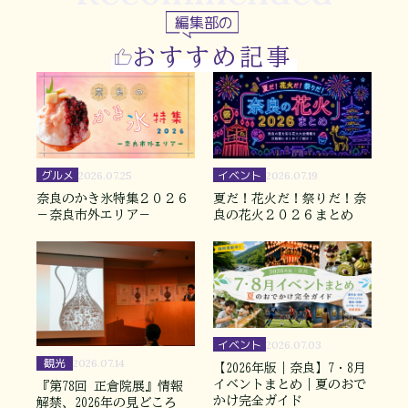
編集部の
おすすめ記事
グルメ
イベント
2026.07.25
2026.07.19
奈良のかき氷特集２０２６
夏だ！花火だ！祭りだ！奈
－奈良市外エリア－
良の花火２０２６まとめ
イベント
2026.07.03
観光
2026.07.14
【2026年版｜奈良】7・8月
イベントまとめ｜夏のおで
『第78回 正倉院展』情報
かけ完全ガイド
解禁、2026年の見どころ