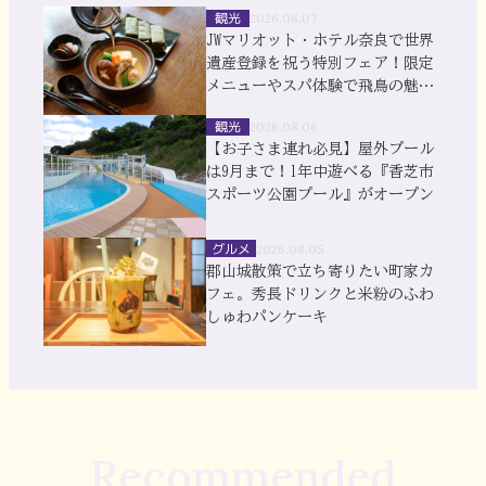
観光
2026.08.07
JWマリオット・ホテル奈良で世界
遺産登録を祝う特別フェア！限定
メニューやスパ体験で飛鳥の魅力
を満喫
観光
2026.08.06
【お子さま連れ必見】屋外プール
は9月まで！1年中遊べる『香芝市
スポーツ公園プール』がオープン
グルメ
2026.08.05
郡山城散策で立ち寄りたい町家カ
フェ。秀長ドリンクと米粉のふわ
しゅわパンケーキ
Recommended