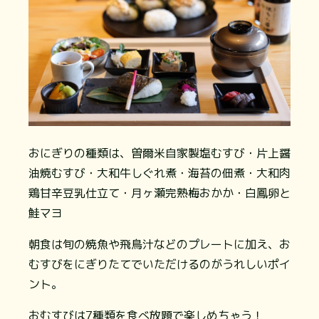
おにぎりの種類は、曽爾米自家製塩むすび・片上醤
油焼むすび・大和牛しぐれ煮・海苔の佃煮・大和肉
鶏甘辛豆乳仕立て・月ヶ瀬完熟梅おかか・白鳳卵と
鮭マヨ
朝食は旬の焼魚や飛鳥汁などのプレートに加え、お
むすびをにぎりたてでいただけるのがうれしいポイ
ント。
おむすびは7種類を食べ放題で楽しめちゃう！