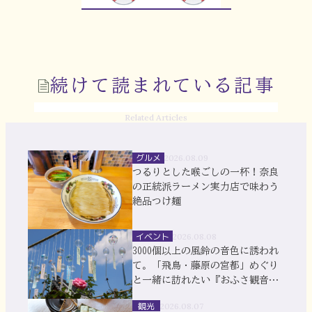
続けて読まれている記事
Related Articles
グルメ
2026.08.09
つるりとした喉ごしの一杯！奈良
の正統派ラーメン実力店で味わう
絶品つけ麺
イベント
2026.08.08
3000個以上の風鈴の音色に誘われ
て。「飛鳥・藤原の宮都」めぐり
と一緒に訪れたい『おふさ観音』
風鈴まつり
観光
2026.08.07