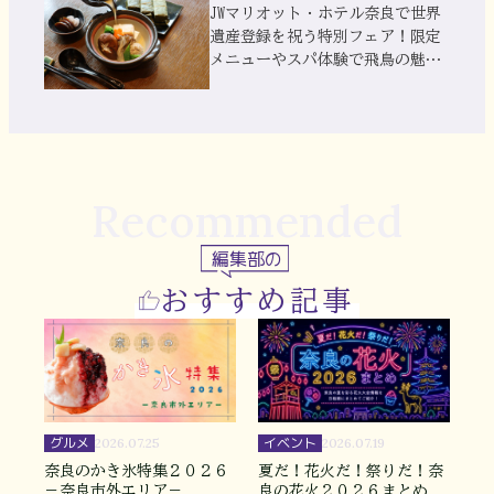
JWマリオット・ホテル奈良で世界
遺産登録を祝う特別フェア！限定
メニューやスパ体験で飛鳥の魅力
を満喫
Recommended
編集部の
おすすめ記事
グルメ
イベント
2026.07.25
2026.07.19
奈良のかき氷特集２０２６
夏だ！花火だ！祭りだ！奈
－奈良市外エリア－
良の花火２０２６まとめ