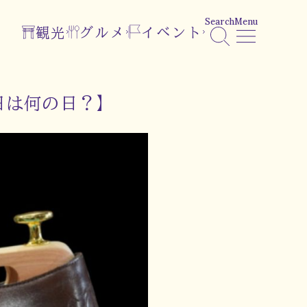
Search
Menu
観光
グルメ
イベント
日は何の日？】