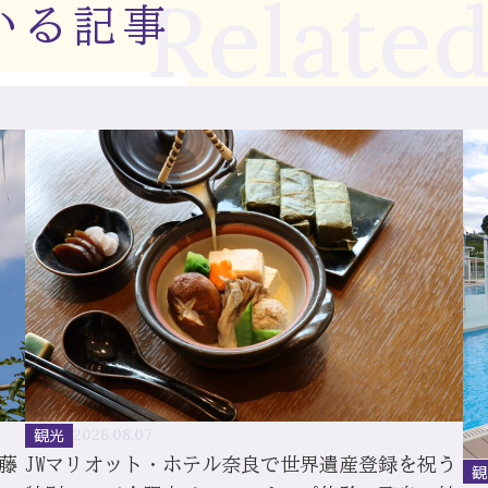
Related
いる記事
観光
2026.08.07
藤
JWマリオット・ホテル奈良で世界遺産登録を祝う
観