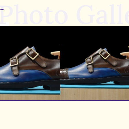
Photo Gall
ー