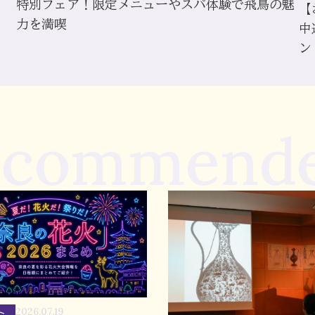
特別フェア！限定メニューやスパ体験で飛鳥の魅
【
力を満喫
中
ン
ecommend
ト
2026.07.19