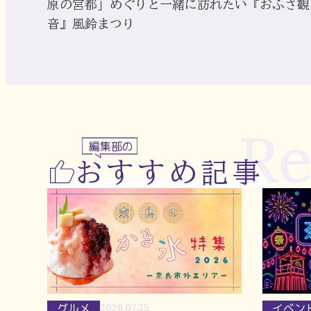
原の宮都」めぐりと一緒に訪れたい『おふさ観
音』風鈴まつり
R
編集部の
おすすめ記事
グルメ
イベン
2026.07.25