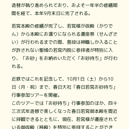
造替が執り進められており、およそ一年半の修繕期
間を経て、本年9月末日に完了される。
若宮本殿の修繕が完了し、若宮様が仮殿（かりで
ん）から本殿にお還りになられる遷座祭（せんざさ
い）が行われるまでの間、普段は神職しか入ること
が許されない聖域の若宮内院に参拝者が特別に入
り、「お砂」をお納めいただく「お砂持ち」が行わ
れる。
近鉄ではこれを記念して、10月1日（土）から10
日（月・祝）まで、春日大社「春日若宮お砂持ち」
行事参加ツアーを開催。
このツアーでは「お砂持ち」行事参加のほか、四十
三次式年造替で美しくなった春日若宮御本殿を間近
に拝観できるとともに、現在、若宮様が遷座されて
いる御仮殿（移殿）を特別に参拝することができ