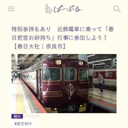
特別参拝もあり 近鉄電車に乗って「春
日若宮お砂持ち」行事に参加しよう！
【春日大社｜奈良市】
観光
2022.08.29
#おでかけ