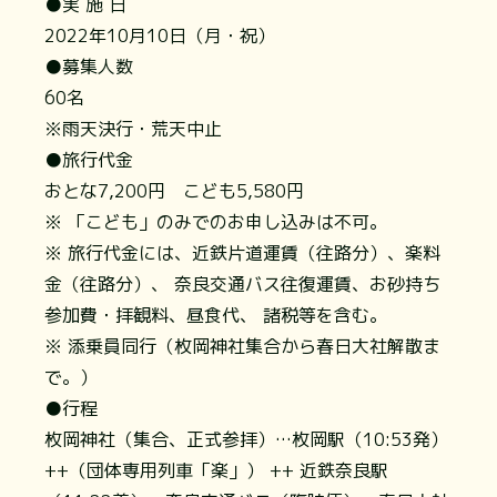
●実 施 日
2022年10月10日（月・祝）
●募集人数
60名
※雨天決行・荒天中止
●旅行代金
おとな7,200円 こども5,580円
※ 「こども」のみでのお申し込みは不可。
※ 旅行代金には、近鉄片道運賃（往路分）、楽料
金（往路分）、 奈良交通バス往復運賃、お砂持ち
参加費・拝観料、昼食代、 諸税等を含む。
※ 添乗員同行（枚岡神社集合から春日大社解散ま
で。）
●行程
枚岡神社（集合、正式参拝）…枚岡駅（10:53発）
++（団体専用列車「楽」） ++ 近鉄奈良駅