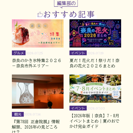
編集部の
おすすめ記事
グルメ
イベント
2026.07.25
2026.07.19
奈良のかき氷特集２０２６
夏だ！花火だ！祭りだ！奈
－奈良市外エリア－
良の花火２０２６まとめ
イベント
2026.07.03
観光
2026.07.14
【2026年版｜奈良】7・8月
イベントまとめ｜夏のおで
『第78回 正倉院展』情報
かけ完全ガイド
解禁、2026年の見どころ
は？