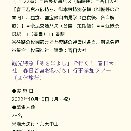
（11:22着）＝奈良交通バス（臨時便）＝春日大社
【春日若宮お砂持ち、御本殿特別参拝（神職等のご
案内）、昼食、国宝殿自由見学（昼食後、各自解
散）】＝奈良交通バス（各自 定期便）＝＝近鉄奈
良駅 ++（各自）++ 各駅
※往路の枚岡駅までと復路の運賃は各自、別途負担
※集合：枚岡神社 解散：春日大社
観光特急「あをによし」で行く！ 春日大
社「春日若宮お砂持ち」行事参加ツアー
（団体旅行）
●実 施 日
2022年10月10日（月・祝）
●募集人数
28名
※雨天決行・荒天中止