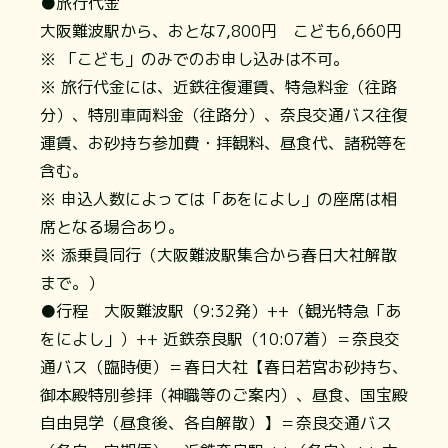
●旅行代金
大阪難波駅から、おとな7,800円 こども6,660円
※ 「こども」のみでのお申し込みは不可。
※ 旅行代金には、近鉄往復運賃、特急料金（往路
分）、特別車両料金（往路分）、奈良交通バス往復
運賃、お砂持ち参加費・拝観料、昼食代、諸税等を
含む。
※ 申込人数によっては「あをによし」の座席は相
席となる場合あり。
※ 添乗員同行（大阪難波駅集合から春日大社解散
まで。）
●行程 大阪難波駅（9:32発）++（観光特急「あ
をによし」）++ 近鉄奈良駅（10:07着）＝奈良交
通バス（臨時便）＝春日大社【春日若宮お砂持ち、
御本殿特別参拝（神職等のご案内）、昼食、国宝殿
自由見学（昼食後、各自解散）】＝奈良交通バス