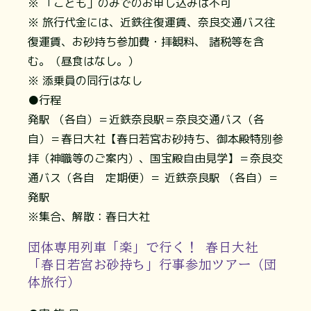
※ 「こども」のみでのお申し込みは不可
※ 旅行代金には、近鉄往復運賃、奈良交通バス往
復運賃、お砂持ち参加費・拝観料、 諸税等を含
む。（昼食はなし。）
※ 添乗員の同行はなし
●行程
発駅 （各自）＝近鉄奈良駅＝奈良交通バス（各
自）＝春日大社【春日若宮お砂持ち、御本殿特別参
拝（神職等のご案内）、国宝殿自由見学】＝奈良交
通バス（各自 定期便）＝ 近鉄奈良駅 （各自）＝
発駅
※集合、解散：春日大社
団体専用列車「楽」で行く！ 春日大社
「春日若宮お砂持ち」行事参加ツアー（団
体旅行）