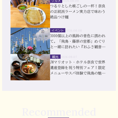
グルメ
2026.08.09
つるりとした喉ごしの一杯！奈良
の正統派ラーメン実力店で味わう
絶品つけ麺
イベント
2026.08.08
3000個以上の風鈴の音色に誘われ
て。「飛鳥・藤原の宮都」めぐり
と一緒に訪れたい『おふさ観音』
風鈴まつり
観光
2026.08.07
JWマリオット・ホテル奈良で世界
遺産登録を祝う特別フェア！限定
メニューやスパ体験で飛鳥の魅力
を満喫
Recommended