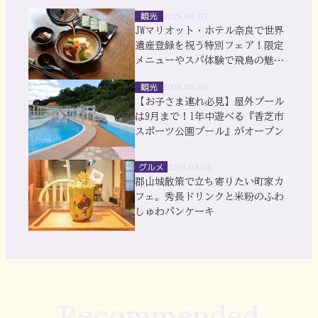
観光
2026.08.07
JWマリオット・ホテル奈良で世界
遺産登録を祝う特別フェア！限定
メニューやスパ体験で飛鳥の魅力
を満喫
観光
2026.08.06
【お子さま連れ必見】屋外プール
は9月まで！1年中遊べる『香芝市
スポーツ公園プール』がオープン
グルメ
2026.08.05
郡山城散策で立ち寄りたい町家カ
フェ。秀長ドリンクと米粉のふわ
しゅわパンケーキ
Recommended