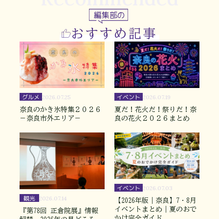
編集部の
おすすめ記事
グルメ
イベント
2026.07.25
2026.07.19
奈良のかき氷特集２０２６
夏だ！花火だ！祭りだ！奈
－奈良市外エリア－
良の花火２０２６まとめ
イベント
2026.07.03
観光
2026.07.14
【2026年版｜奈良】7・8月
イベントまとめ｜夏のおで
『第78回 正倉院展』情報
かけ完全ガイド