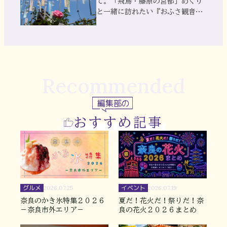
て。「飛鳥・藤原の宮都」めぐり
と一緒に訪れたい『おふさ観音』
風鈴まつり
Recommended
編集部の
おすすめ記事
グルメ
イベント
2026.07.25
2026.07.19
奈良のかき氷特集２０２６
夏だ！花火だ！祭りだ！奈
－奈良市外エリア－
良の花火２０２６まとめ