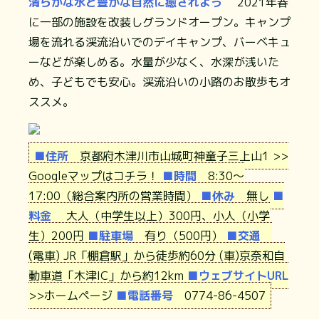
清らかな水と豊かな自然に癒されよう
2021年春
に一部の施設を改装しグランドオープン。キャンプ
場を流れる渓流沿いでのデイキャンプ、バーベキュ
ーなどが楽しめる。水量が少なく、水深が浅いた
め、子どもでも安心。渓流沿いの小路のお散歩もオ
ススメ。
■住所
京都府木津川市山城町神童子三上山1
>>
Googleマップはコチラ！
■時間
8:30〜
17:00（総合案内所の営業時間）
■休み
無し
■
料金
大人（中学生以上）300円、小人（小学
生）200円
■駐車場
有り（500円）
■交通
(電車) JR「棚倉駅」から徒歩約60分 (車)京奈和自
動車道「木津IC」から約12km
■ウェブサイトURL
>>ホームページ
■電話番号
0774-86-4507