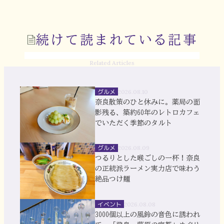
続けて読まれている記事
Related Articles
グルメ
2026.08.10
奈良散策のひと休みに。薬局の面
影残る、築約60年のレトロカフェ
でいただく季節のタルト
グルメ
2026.08.09
つるりとした喉ごしの一杯！奈良
の正統派ラーメン実力店で味わう
絶品つけ麺
イベント
2026.08.08
3000個以上の風鈴の音色に誘われ