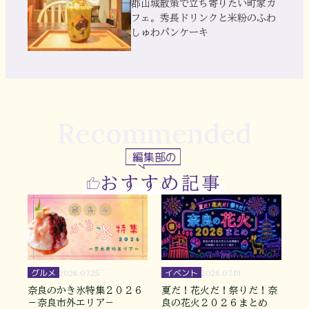
郡山城散策で立ち寄りたい町家カ
フェ。秀長ドリンクと米粉のふわ
しゅわパンケーキ
Recommended
編集部の
おすすめ記事
グルメ
イベント
2026.07.25
2026.07.19
奈良のかき氷特集２０２６
夏だ！花火だ！祭りだ！奈
－奈良市外エリア－
良の花火２０２６まとめ