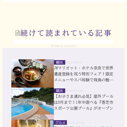
続けて読まれている記事
Related Articles
観光
2026.08.07
JWマリオット・ホテル奈良で世界
遺産登録を祝う特別フェア！限定
メニューやスパ体験で飛鳥の魅力
を満喫
観光
2026.08.06
【お子さま連れ必見】屋外プール
は9月まで！1年中遊べる『香芝市
スポーツ公園プール』がオープン
グルメ
2026.08.05