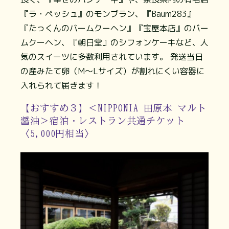
『ラ・ペッシュ』のモンブラン、『Baum283』
『たっくんのバームクーヘン』『宝屋本店』のバー
ムクーヘン、『朝日堂』のシフォンケーキなど、人
気のスイーツに多数利用されています。 発送当日
の産みたて卵（M～Lサイズ）が割れにくい容器に
入れられて届きます！
【おすすめ３】＜NIPPONIA 田原本 マルト
醤油＞宿泊・レストラン共通チケット
〈5,000円相当〉