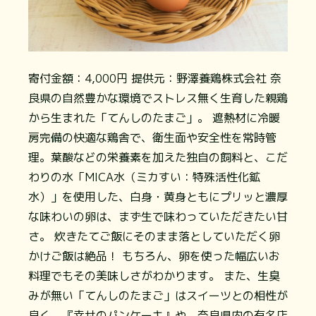
寄付金額：4,000円
提供元：野澤養鶏株式会社
奈
良県の自然豊かな環境でストレス無く生育した親鶏
から生まれた「てんしのたまご」。 遮熱材に冷暖
房完備の快適な鶏舎で、衛生面や安全性を常時管
理。葉酸などの栄養素を加えた独自の飼料と、こだ
わりの水「MICA水（ミカすい：特殊活性化鉱
水）」を使用した、白身・黄身ともにプリッと濃厚
な味わいの卵は、まず生で味わっていただきたい甘
さ。 炊きたてご飯にそのまま落としていただく卵
かけご飯は絶品！ もちろん、卵を使った幅広いお
料理でもその美味しさがわかります。 また、生臭
みが無い「てんしのたまご」はスイーツとの相性が
良く、『幸せのパンケーキ』や、奈良県内の有名店