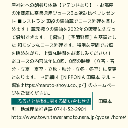
屋神社への朝参り体験【アテンドあり】 ・お部屋
の冷蔵庫に奈良県産ジュース3本飲み比べプレゼン
ト ■レストラン 現役の醤油蔵でコース料理を楽し
めます！ 蔵元搾りの醤油を2022年の販売に先立っ
て堪能できます。［醤油］［季節野菜］を基調とし
た 和モダンなコース料理です。特別な空間でお庭
を眺めながら、上質な時間をお楽しみください！
※コースの内容は年に8回、8節の時期 （立春・春
分・立夏・夏至・立秋・秋分・立冬・冬至）に変更
となります。 →詳細は［NIPPONIA 田原本 マルト
醤油:
https://maruto-shoyu.co.jp/］のホームペー
ジをご覧ください。
ふるさと納税に関する問い合わせ先
田原本
町 地域産業推進課 0744-32-2901
http://www.town.tawaramoto.nara.jp/gyosei/home