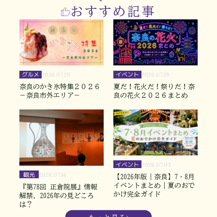
おすすめ記事
グルメ
イベント
2026.07.25
2026.07.19
奈良のかき氷特集２０２６
夏だ！花火だ！祭りだ！奈
－奈良市外エリア－
良の花火２０２６まとめ
イベント
2026.07.03
観光
2026.07.14
【2026年版｜奈良】7・8月
イベントまとめ｜夏のおで
『第78回 正倉院展』情報
かけ完全ガイド
解禁、2026年の見どころ
は？