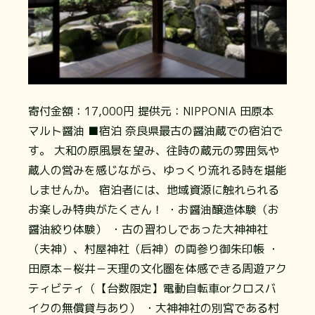
寄付金額：17,000円
提供元：NIPPONIA 田原本
マルト醤油
■宿泊 奈良県最古の醤油蔵での宿泊で
す。 大和の原風景を望み、往時の蔵元の雰囲気や
蔵人の営みを感じながら、ゆっくり流れる時を堪能
しませんか。 宿泊者には、地域資源に触れられる
お楽しみ特典がたくさん！ ・お醤油醸造体験（お
醤油絞り体験） ・古の習わしであった大神神社
（夫神）、村屋神社（后神）の両参り御朱印帳 ・
田原本－桜井－天理の文化圏を体感できる周遊アク
ティビティ（【台数限定】電動自転車orクロスバ
イクの無償貸与あり） ・大神神社の別宮である村