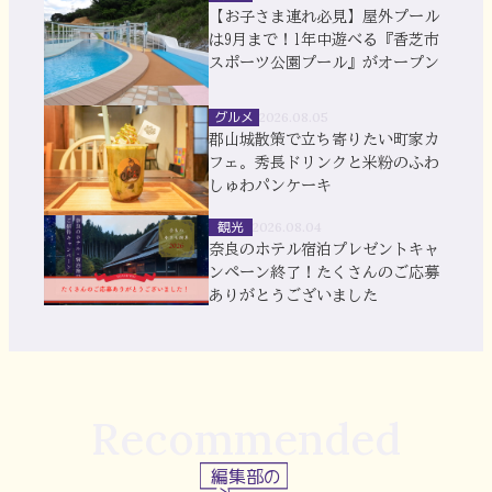
【お子さま連れ必見】屋外プール
は9月まで！1年中遊べる『香芝市
スポーツ公園プール』がオープン
グルメ
2026.08.05
郡山城散策で立ち寄りたい町家カ
フェ。秀長ドリンクと米粉のふわ
しゅわパンケーキ
観光
2026.08.04
奈良のホテル宿泊プレゼントキャ
ンペーン終了！たくさんのご応募
ありがとうございました
Recommended
編集部の