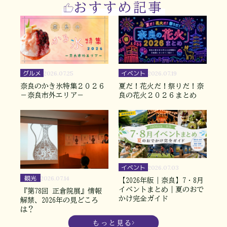
おすすめ記事
グルメ
イベント
2026.07.25
2026.07.19
奈良のかき氷特集２０２６
夏だ！花火だ！祭りだ！奈
－奈良市外エリア－
良の花火２０２６まとめ
イベント
2026.07.03
観光
2026.07.14
【2026年版｜奈良】7・8月
イベントまとめ｜夏のおで
『第78回 正倉院展』情報
かけ完全ガイド
解禁、2026年の見どころ
は？
もっと見る