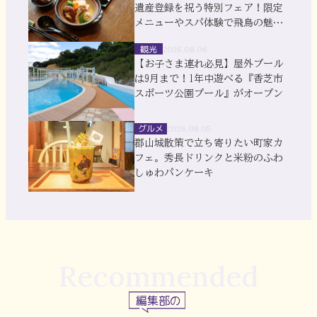
遺産登録を祝う特別フェア！限定
メニューやスパ体験で飛鳥の魅力
を満喫
観光
2026.08.06
【お子さま連れ必見】屋外プール
は9月まで！1年中遊べる『香芝市
スポーツ公園プール』がオープン
グルメ
2026.08.05
郡山城散策で立ち寄りたい町家カ
フェ。秀長ドリンクと米粉のふわ
しゅわパンケーキ
Recommended
編集部の