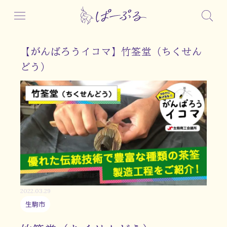
【がんばろうイコマ】竹筌堂（ちくせん
どう）
2022.03.29
生駒市