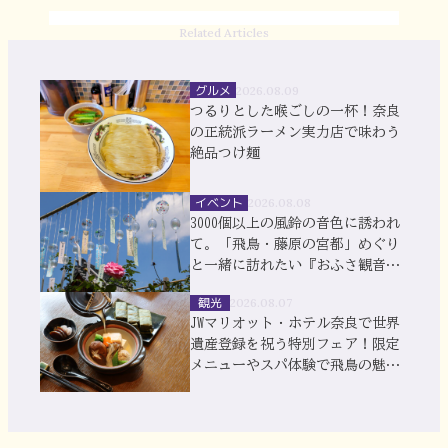
Related Articles
グルメ
2026.08.09
つるりとした喉ごしの一杯！奈良
の正統派ラーメン実力店で味わう
絶品つけ麺
イベント
2026.08.08
3000個以上の風鈴の音色に誘われ
て。「飛鳥・藤原の宮都」めぐり
と一緒に訪れたい『おふさ観音』
風鈴まつり
観光
2026.08.07
JWマリオット・ホテル奈良で世界
遺産登録を祝う特別フェア！限定
メニューやスパ体験で飛鳥の魅力
を満喫