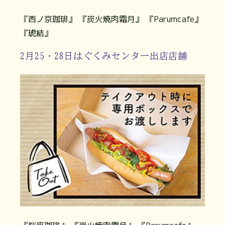
『西ノ京珈琲』 『炭火焼肉霜月』 『Parumcafe』
『琥結』
2月25・28日はぐくみセンター出店店舗