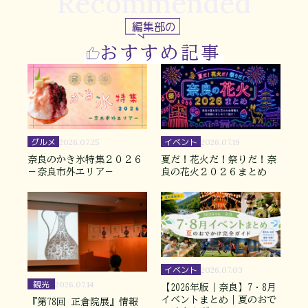
Recommended
編集部の
おすすめ記事
グルメ
イベント
2026.07.25
2026.07.19
奈良のかき氷特集２０２６
夏だ！花火だ！祭りだ！奈
－奈良市外エリア－
良の花火２０２６まとめ
イベント
2026.07.03
観光
2026.07.14
【2026年版｜奈良】7・8月
イベントまとめ｜夏のおで
『第78回 正倉院展』情報