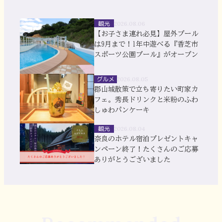
観光
2026.08.06
【お子さま連れ必見】屋外プール
は9月まで！1年中遊べる『香芝市
スポーツ公園プール』がオープン
グルメ
2026.08.05
郡山城散策で立ち寄りたい町家カ
フェ。秀長ドリンクと米粉のふわ
しゅわパンケーキ
観光
2026.08.04
奈良のホテル宿泊プレゼントキャ
ンペーン終了！たくさんのご応募
ありがとうございました