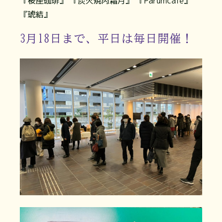
『桜座珈琲』 『炭火焼肉霜月』 『Parumcafe』
『琥結』
3月18日まで、平日は毎日開催！