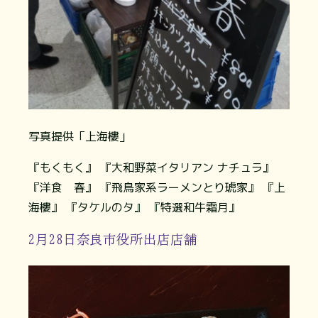
写真提供「上海樓」
『もくもく』 『大和野菜イタリアン ナチュラ』
『洋食 春』 『飛鳥家系ラーメンとり琥家』 『上
海樓』 『タケルのタ』 『特選和牛霜月』
2月28日奈良市役所出店店舗