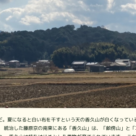
だ。夏になると白い布を干すという天の香久山が白くなっている
。 統治した藤原京の南東にある「香久山」は、「畝傍山」と「