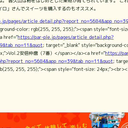
。 香久山は柿をはじめとした果物が育てられています。 これ
イロ」さんでスイーツを購入するのもオススメ。
le.jp/pages/article_detail.php?report_no=5684&app_no=
ckground-color: rgb(255, 255, 255);"><span style="font
 href="
https://par-ple.jp/pages/article_detail.php?
9&tab_no=11&quot
; target="_blank" style="background-c
 24px;">Vol.2安倍仲麿（7番）</span></a><a href="
https://pa
il.php?report_no=5684&app_no=39&tab_no=11&quot
; targ
gb(255, 255, 255);"><span style="font-size: 24px;"><br