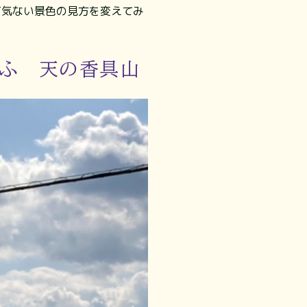
何気ない景色の見方を変えてみ
てふ 天の香具山