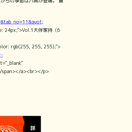
からの季節は八朔が登場。 農
39&tab_no=11&quot
;
-size: 24px;">Vol.1大伴家持（6
olor: rgb(255, 255, 255);">
r-
et="_blank"
></span></a><br></p>