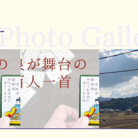
Photo Gall
ー