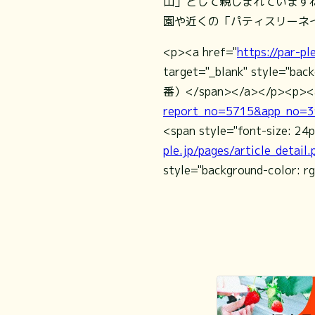
山」として親しまれていますね
園や近くの「パティスリーネ
<p><a href="
https://par-p
target="_blank" style="ba
番）</span></a></p><p><a
report_no=5715&app_no=3
<span style="font-size:
ple.jp/pages/article_deta
style="background-color: r