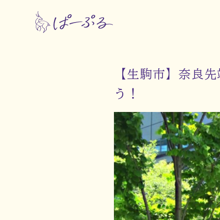
【生駒市】奈良先
う！