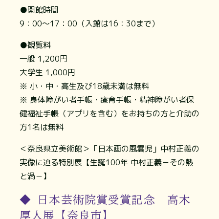
●開館時間
9：00～17：00（入館は16：30まで）
●観覧料
一般 1,200円
大学生 1,000円
※ 小・中・高生及び18歳未満は無料
※ 身体障がい者手帳・療育手帳・精神障がい者保
健福祉手帳（アプリを含む）をお持ちの方と介助の
方1名は無料
＜奈良県立美術館＞「日本画の風雲児」中村正義の
実像に迫る特別展【生誕100年 中村正義－その熱
と渦－】
◆ 日本芸術院賞受賞記念 高木
厚人展【奈良市】