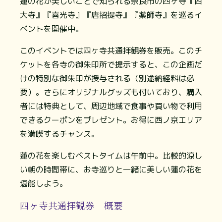
蓮の花が美しいことで知られる奈良市の四ヶ寺『西
大寺』『喜光寺』『唐招提寺』『薬師寺』を巡るイ
ベントを開催中。
このイベントでは四ヶ寺共通拝観券を販売。このチ
ケットを各寺の御朱印所で提示すると、この企画だ
けの特別な御朱印が授与される（別途納経料は必
要）。さらにオリジナルグッズも付いており、購入
者には特典として、周辺地域で食事や買い物で利用
できるクーポンをプレゼント。お得に西ノ京エリア
を満喫するチャンス。
蓮の花を楽しむベストタイムは午前中。比較的涼し
い朝の時間帯に、お寺巡りと一緒に美しい蓮の花を
堪能しよう。
四ヶ寺共通拝観券 概要