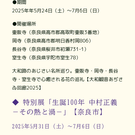
●期間
2025年年5月24日（土）～7月6日（日）
●開催場所
壷阪寺（奈良県高市郡高取町壷阪3番地）
岡寺（奈良県高市郡明日香村岡806）
長谷寺（奈良県桜井市初瀬731-1）
室生寺（奈良県宇陀市室生78）
大和路のあじさい名所巡り。壷阪寺・岡寺・長谷
寺・室生寺で心癒される花の巡礼【大和観音あぢさ
ゐ回廊2025】
◆ 特別展「生誕100年 中村正義
－その熱と渦－」【奈良市】
2025年5月31日（土）～7月6日（日）