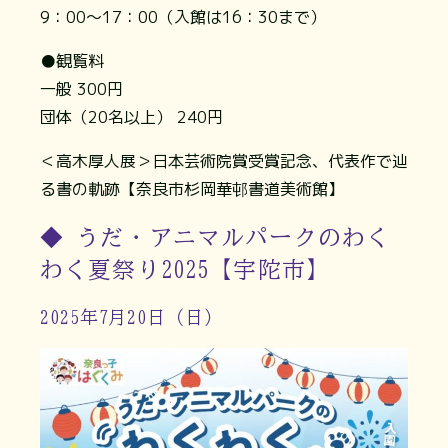
9：00～17：00（入館は16：30まで）
●観覧料
一般 300円
団体（20名以上） 240円
＜高木厚人展＞日本芸術院賞受賞記念、代表作で辿
る書の軌跡【奈良市杉岡華邨書道美術館】
◆ うだ・アニマルパークのわく
わく夏祭り2025【宇陀市】
2025年7月20日（日）