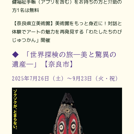
健福祉手帳（アプリを含む）をお持ちの方と介助の
方1名は無料
【奈良県立美術館】美術館をもっと身近に！対話と
体験でアートの魅力を再発見する「わたしたちのび
じゅつかん」開催
◆ 「世界探検の旅―美と驚異の
遺産―」【奈良市】
2025年7月26日（土）～9月23日（火・祝）