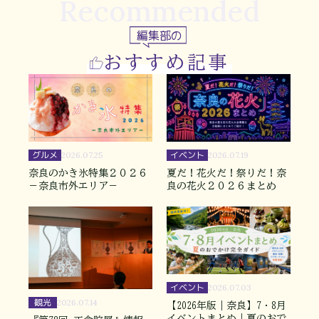
Recommended
編集部の
おすすめ記事
グルメ
イベント
2026.07.25
2026.07.19
奈良のかき氷特集２０２６
夏だ！花火だ！祭りだ！奈
－奈良市外エリア－
良の花火２０２６まとめ
イベント
2026.07.03
観光
2026.07.14
【2026年版｜奈良】7・8月
イベントまとめ｜夏のおで