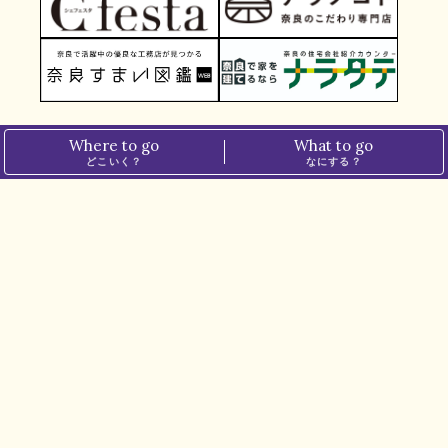
Where to go
What to go
どこいく？
なにする？
TOP
＞
夏目漱石『吾輩は猫である』の自筆原稿も！天理図書館の貴重な特別展【漱石・子規・鷗外―文豪たちの自筆展―】
ホーム
プライバシーポリシー
ぱーぷるについて
メディアポリシー
運営会社
お問い合わせ