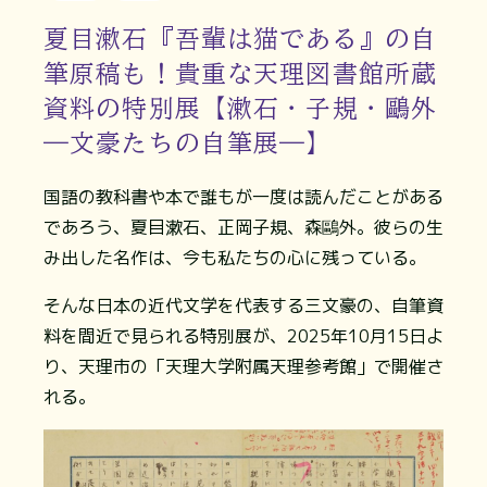
夏目漱石『吾輩は猫である』の自
筆原稿も！貴重な天理図書館所蔵
資料の特別展【漱石・子規・鷗外
―文豪たちの自筆展―】
国語の教科書や本で誰もが一度は読んだことがある
であろう、夏目漱石、正岡子規、森鷗外。彼らの生
み出した名作は、今も私たちの心に残っている。
そんな日本の近代文学を代表する三文豪の、自筆資
料を間近で見られる特別展が、2025年10月15日よ
り、天理市の「天理大学附属天理参考館」で開催さ
れる。