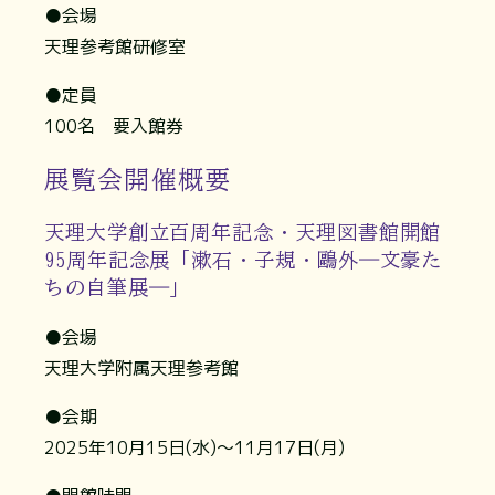
●会場
天理参考館研修室
●定員
100名 要入館券
展覧会開催概要
天理大学創立百周年記念・天理図書館開館
95周年記念展「漱石・子規・鷗外―文豪た
ちの自筆展―」
●会場
天理大学附属天理参考館
●会期
2025年10月15日(水)～11月17日(月)