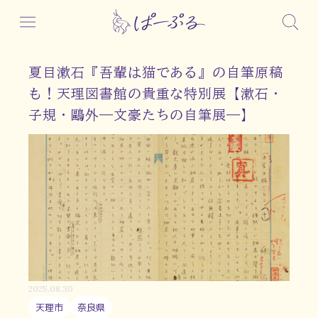
夏目漱石『吾輩は猫である』の自筆原稿
も！天理図書館の貴重な特別展【漱石・
子規・鷗外―文豪たちの自筆展―】
2025.08.30
天理市
奈良県