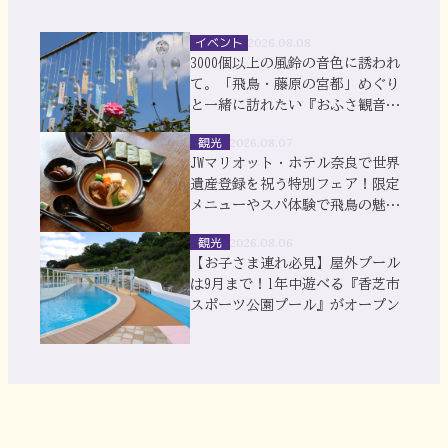
イベント
2026.08.08
3000個以上の風鈴の音色に誘われ
て。「飛鳥・藤原の宮都」めぐり
と一緒に訪れたい『おふさ観音』
風鈴まつり
観光
2026.08.07
JWマリオット・ホテル奈良で世界
遺産登録を祝う特別フェア！限定
メニューやスパ体験で飛鳥の魅力
を満喫
観光
2026.08.06
【お子さま連れ必見】屋外プール
は9月まで！1年中遊べる『香芝市
スポーツ公園プール』がオープン