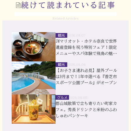
続けて読まれている記事
Related Articles
観光
2026.08.07
JWマリオット・ホテル奈良で世界
遺産登録を祝う特別フェア！限定
メニューやスパ体験で飛鳥の魅力
を満喫
観光
2026.08.06
【お子さま連れ必見】屋外プール
は9月まで！1年中遊べる『香芝市
スポーツ公園プール』がオープン
グルメ
2026.08.05
郡山城散策で立ち寄りたい町家カ
フェ。秀長ドリンクと米粉のふわ
しゅわパンケーキ