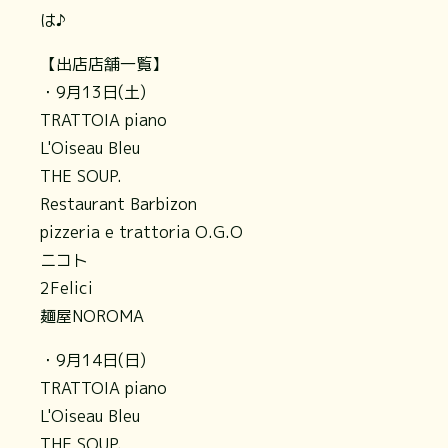
は♪
【出店店舗一覧】
・9月13日(土)
TRATTOIA piano
L'Oiseau Bleu
THE SOUP.
Restaurant Barbizon
pizzeria e trattoria O.G.O
ニコト
2Felici
麺屋NOROMA
・9月14日(日)
TRATTOIA piano
L'Oiseau Bleu
THE SOUP.