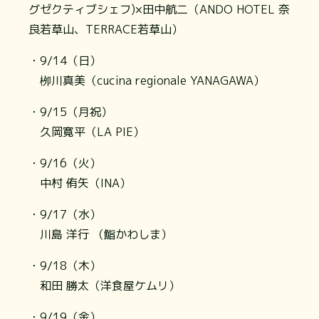
グゼクティブシェフ)×田中航二（ANDO HOTEL 奈
良若草山、TERRACE若草山）
・9/14（日）
栁川真美（cucina regionale YANAGAWA）
・9/15（月祝）
久岡寛平（LA PIE）
・9/16（火）
中村 侑矢（INA）
・9/17（水）
川島 洋行 （鮨かわしま）
・9/18（木）
和田 勝太（洋食屋ケムリ）
・9/19（金）