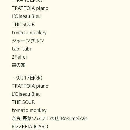
・9月16日(火)
TRATTOIA piano
L'Oiseau Bleu
THE SOUP.
tomato monkey
シャーングルン
tabi tabi
2Felici
竜の家
・9月17日(水)
TRATTOIA piano
L'Oiseau Bleu
THE SOUP.
tomato monkey
奈良 野菜ソムリエの店 Rokumeikan
PIZZERIA ICARO