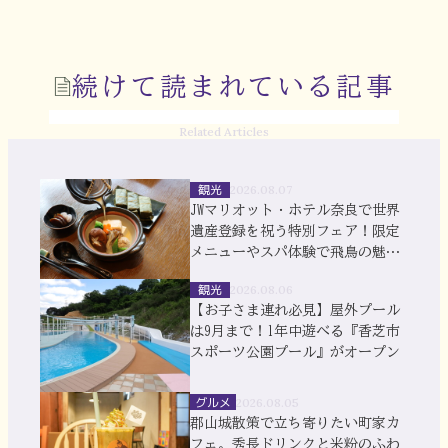
続けて読まれている記事
Related Articles
観光
2026.08.07
JWマリオット・ホテル奈良で世界
遺産登録を祝う特別フェア！限定
メニューやスパ体験で飛鳥の魅力
を満喫
観光
2026.08.06
【お子さま連れ必見】屋外プール
は9月まで！1年中遊べる『香芝市
スポーツ公園プール』がオープン
グルメ
2026.08.05
郡山城散策で立ち寄りたい町家カ
フェ。秀長ドリンクと米粉のふわ