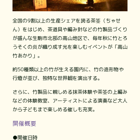
全国の9割以上の生産シェアを誇る茶筌（ちゃせ
ん）をはじめ、茶道具や編み針などの竹製品づくり
が盛んな生駒市北部の高山地区で、毎年秋に竹とろ
うそくの炎が織り成す光を楽しむイベントが「高山
竹あかり」。
約50種類以上の竹が生える園内に、竹の造形物や
行燈が並び、独特な世界観を演出する。
さらに、竹製品に親しめる抹茶体験や茶筌の上編み
などの体験教室、アーティストによる演奏など大人
から子どもまで楽しめる催しも充実。
開催概要
●開催日時