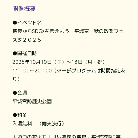
開催概要
●イベント名
奈良からSDGsを考えよう 平城京 秋の散楽フェ
スタ２０２５
●開催日時
2025年10月10日（金）～13日（月・祝）
11：00〜20：00（※一部プログラムは時間指定あ
り）
●会場
平城宮跡歴史公園
●料金
入場無料 （雨天決行）
大迫力の花火も！世界遺産の奈良・平城宮跡に芸