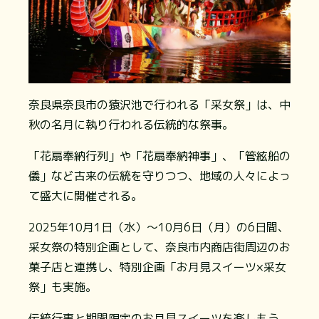
奈良県奈良市の猿沢池で行われる「采女祭」は、中
秋の名月に執り行われる伝統的な祭事。
「花扇奉納行列」や「花扇奉納神事」、「管絃船の
儀」など古来の伝統を守りつつ、地域の人々によっ
て盛大に開催される。
2025年10月1日（水）～10月6日（月）の6日間、
采女祭の特別企画として、奈良市内商店街周辺のお
菓子店と連携し、特別企画「お月見スイーツ×采女
祭」も実施。
伝統行事と期間限定のお月見スイーツを楽しもう。