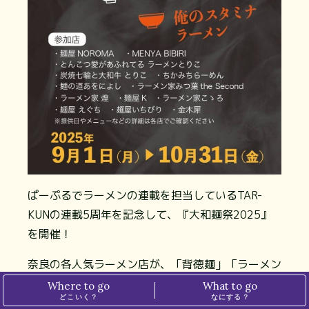
ぱーぷるでラーメンの連載を担当しているTAR-
KUNの連載5周年を記念して、『大和麺祭2025』
を開催！
奈良の各人気ラーメン店が、「背徳麺」「ラーメン
片手に食べたいラーメン」「俺のスタミナラーメ
Where to go
What to go
どこいく？
なにする？
ン」の3つの中からセレクトしたテーマで、店の個