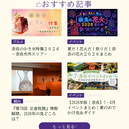
おすすめ記事
グルメ
イベント
2026.07.25
2026.07.19
奈良のかき氷特集２０２６
夏だ！花火だ！祭りだ！奈
－奈良市外エリア－
良の花火２０２６まとめ
イベント
2026.07.03
観光
2026.07.14
【2026年版｜奈良】7・8月
イベントまとめ｜夏のおで
『第78回 正倉院展』情報
かけ完全ガイド
解禁、2026年の見どころ
は？
もっと見る