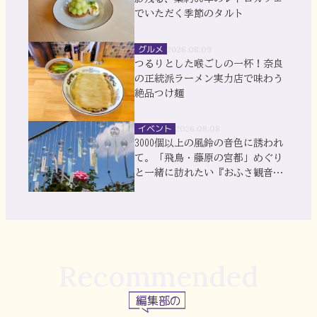
でいただく季節のタルト
グルメ
2026.08.09
つるりとした喉ごしの一杯！奈良
の正統派ラーメン実力店で味わう
絶品つけ麺
イベント
2026.08.08
3000個以上の風鈴の音色に誘われ
て。「飛鳥・藤原の宮都」めぐり
と一緒に訪れたい『おふさ観音』
風鈴まつり
Recommended
編集部の