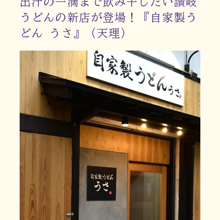
出汁の一滴まで飲み干したい讃岐
うどんの新店が登場！『自家製う
どん うさ』（天理）