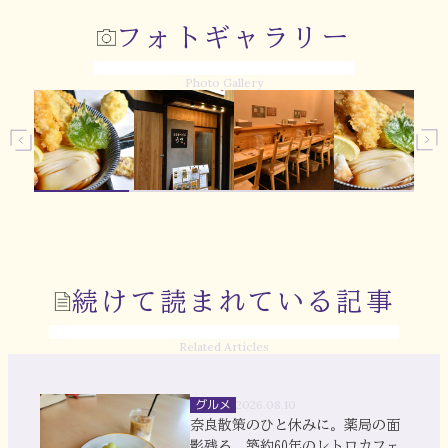
フォトギャラリー
Photo Gallery
続けて読まれている記事
Related Articles
グルメ
2026.08.10
奈良散策のひと休みに。薬局の面
影残る、築約60年のレトロカフェ