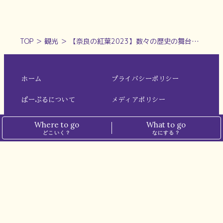
TOP
＞
観光
＞
【奈良の紅葉2023】数々の歴史の舞台となった「吉水神社」から望む一目千本の絶景｜奈良県吉野郡吉野町
ホーム
プライバシーポリシー
ぱーぷるについて
メディアポリシー
運営会社
お問い合わせ
Where to go
What to go
どこいく？
なにする？
※本サイトでは、一部の記事にアフィリエイト広告を掲載しています。
※掲載価格は税込表記です。
最新情報は各店舗・施設にてご確認ください。
© N.I.PLANNING CO.,LTD. all rights reserved.