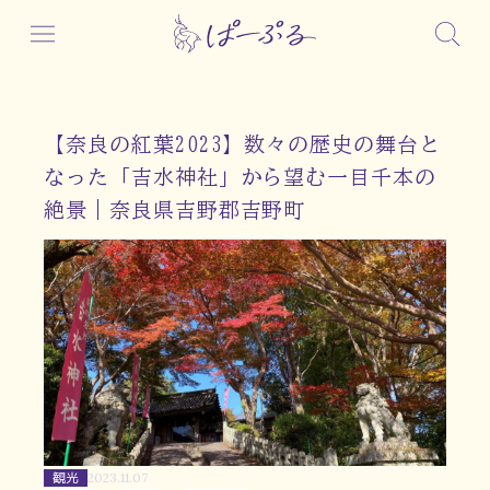
【奈良の紅葉2023】数々の歴史の舞台と
なった「吉水神社」から望む一目千本の
絶景｜奈良県吉野郡吉野町
観光
2023.11.07