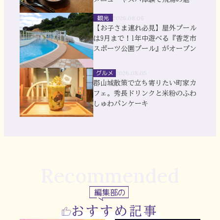
を満喫
観光
2026.08.06
【お子さま連れ必見】屋外プール
は9月まで！1年中遊べる『香芝市
スポーツ公園プール』がオープン
グルメ
2026.08.05
郡山城散策で立ち寄りたい町家カ
フェ。秀長ドリンクと米粉のふわ
しゅわパンケーキ
Recommended
編集部の
おすすめ記事