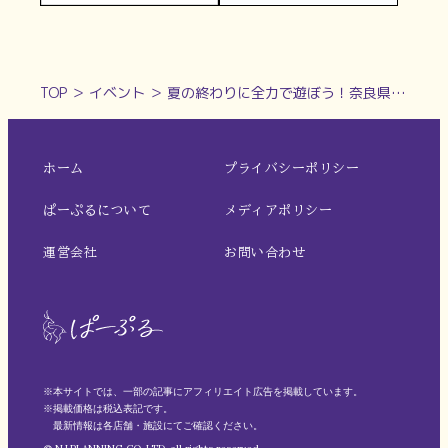
TOP
＞
イベント
＞
夏の終わりに全力で遊ぼう！奈良県大和郡山市の「まほろば健康パークファミリープールで1日限りの水遊びフェス！【WATER PARTY! in FAMILY POOL】
ホーム
プライバシーポリシー
ぱーぷるについて
メディアポリシー
運営会社
お問い合わせ
※本サイトでは、一部の記事にアフィリエイト広告を掲載しています。
※掲載価格は税込表記です。
最新情報は各店舗・施設にてご確認ください。