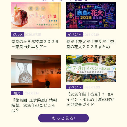
グルメ
イベント
2026.07.25
2026.07.19
奈良のかき氷特集２０２６
夏だ！花火だ！祭りだ！奈
－奈良市外エリア－
良の花火２０２６まとめ
イベント
2026.07.03
観光
2026.07.14
【2026年版｜奈良】7・8月
イベントまとめ｜夏のおで
『第78回 正倉院展』情報
かけ完全ガイド
解禁、2026年の見どころ
は？
もっと見る