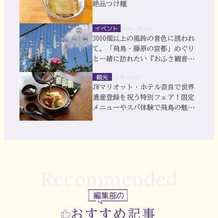
絶品つけ麺
イベント
2026.08.08
3000個以上の風鈴の音色に誘われ
て。「飛鳥・藤原の宮都」めぐり
と一緒に訪れたい『おふさ観音』
風鈴まつり
観光
2026.08.07
JWマリオット・ホテル奈良で世界
遺産登録を祝う特別フェア！限定
メニューやスパ体験で飛鳥の魅力
を満喫
Recommended
編集部の
おすすめ記事