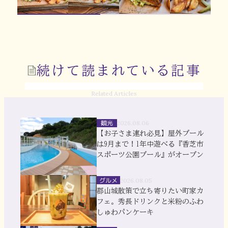
続けて読まれている記事
Related Articles
観光
2026.08.06
【お子さま連れ必見】屋外プール
は9月まで！1年中遊べる『香芝市
スポーツ公園プール』がオープン
グルメ
2026.08.05
郡山城散策で立ち寄りたい町家カ
フェ。秀長ドリンクと米粉のふわ
しゅわパンケーキ