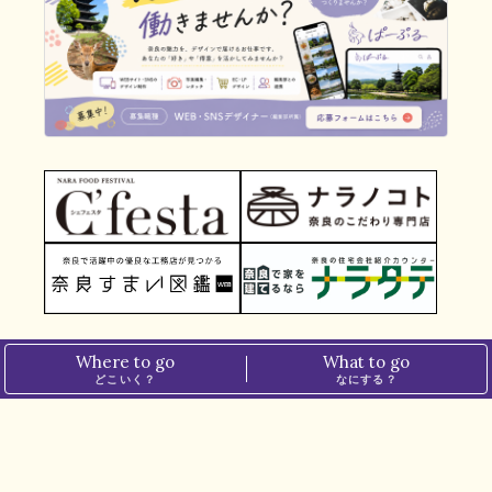
Where to go
What to go
どこいく？
なにする？
TOP
＞
グルメ
＞
4月限定の「たまごサンド」が人気過ぎて期間延長！ ラーメン大好き中田メシ【LITTLE+CAFE（リトルプラスカフェ）｜天理市】