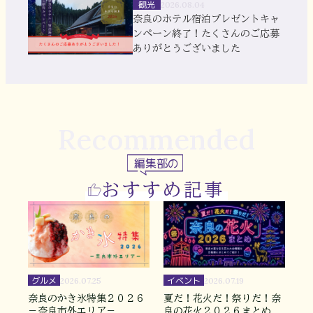
観光
2026.08.04
奈良のホテル宿泊プレゼントキャ
ンペーン終了！たくさんのご応募
ありがとうございました
Recommended
編集部の
おすすめ記事
グルメ
イベント
2026.07.25
2026.07.19
奈良のかき氷特集２０２６
夏だ！花火だ！祭りだ！奈
－奈良市外エリア－
良の花火２０２６まとめ