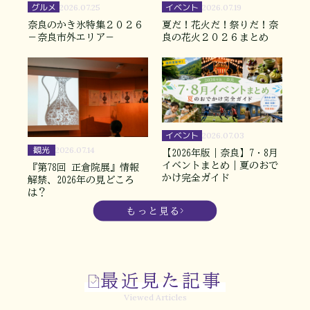
グルメ
イベント
2026.07.25
2026.07.19
奈良のかき氷特集２０２６
夏だ！花火だ！祭りだ！奈
－奈良市外エリア－
良の花火２０２６まとめ
イベント
2026.07.03
観光
2026.07.14
【2026年版｜奈良】7・8月
イベントまとめ｜夏のおで
『第78回 正倉院展』情報
かけ完全ガイド
解禁、2026年の見どころ
は？
もっと見る
最近見た記事
Viewed Articles