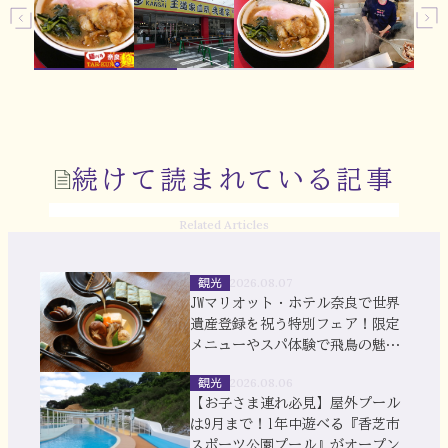
続けて読まれている記事
Related Articles
観光
2026.08.07
JWマリオット・ホテル奈良で世界
遺産登録を祝う特別フェア！限定
メニューやスパ体験で飛鳥の魅力
を満喫
観光
2026.08.06
【お子さま連れ必見】屋外プール
は9月まで！1年中遊べる『香芝市
スポーツ公園プール』がオープン