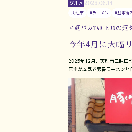
2026.06.14
グルメ
天理市
#ラーメン
#駐車場
＜麺バカTAR-KUNの
今年4月に大幅
2025年12月、天理市三昧
店主が本気で豚骨ラーメンと